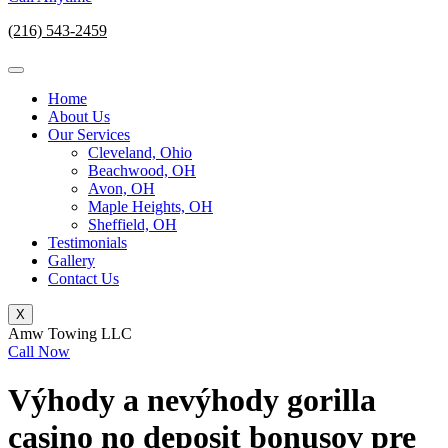
(216) 543-2459
Home
About Us
Our Services
Cleveland, Ohio
Beachwood, OH
Avon, OH
Maple Heights, OH
Sheffield, OH
Testimonials
Gallery
Contact Us
X
Amw Towing LLC
Call Now
Výhody a nevýhody gorilla
casino no deposit bonusov pre