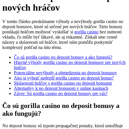
nových hráčov
V tomto článku preskúmame výhody a nevýhody gorilla casino no
deposit bonusov, ktoré sú určené pre nových hráčov. Tieto bonusy
ponúkajú hráčom možnosť vyskúšať si
gorilla casino
bez nutnosti
vkladu, čo môže byť lákavé, ale aj riskantné. Získali sme cenné
názory a skúsenosti od hráčov, ktoré nám pomôžu poskytnúť
komplexný pohľad na túto tému.
Čo sú gorilla casino no deposit bonusy a ako fungujú?
Hlavné výhody gorilla casino no deposit bonusov pre nových
hráčov
Potenciálne nevýhody a obmedzenia no deposit bonusov
Ako si vybrať najlepší gorilla casino no deposit bonus?
Skúsenosti hráčov s gorilla casino no deposit bonusmi
Alternatívy k no deposit bonusom v online kasínach
Záver: Sú gorilla casino no deposit bonusy pre vás?
Čo sú gorilla casino no deposit bonusy a
ako fungujú?
No deposit bonusy sú typom propagačnej ponuky, ktorá umožňuje