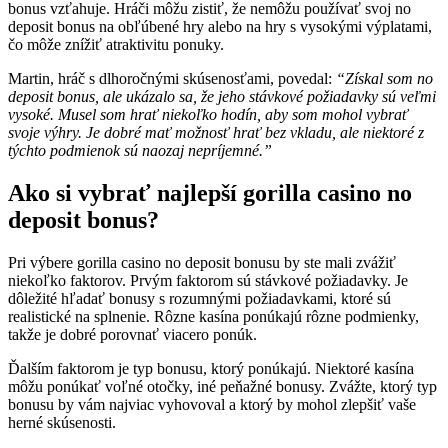
bonus vzťahuje. Hráči môžu zistiť, že nemôžu používať svoj no
deposit bonus na obľúbené hry alebo na hry s vysokými výplatami,
čo môže znížiť atraktivitu ponuky.
Martin, hráč s dlhoročnými skúsenosťami, povedal:
“Získal som no
deposit bonus, ale ukázalo sa, že jeho stávkové požiadavky sú veľmi
vysoké. Musel som hrať niekoľko hodín, aby som mohol vybrať
svoje výhry. Je dobré mať možnosť hrať bez vkladu, ale niektoré z
týchto podmienok sú naozaj nepríjemné.”
Ako si vybrať najlepší gorilla casino no
deposit bonus?
Pri výbere gorilla casino no deposit bonusu by ste mali zvážiť
niekoľko faktorov. Prvým faktorom sú stávkové požiadavky. Je
dôležité hľadať bonusy s rozumnými požiadavkami, ktoré sú
realistické na splnenie. Rôzne kasína ponúkajú rôzne podmienky,
takže je dobré porovnať viacero ponúk.
Ďalším faktorom je typ bonusu, ktorý ponúkajú. Niektoré kasína
môžu ponúkať voľné otočky, iné peňažné bonusy. Zvážte, ktorý typ
bonusu by vám najviac vyhovoval a ktorý by mohol zlepšiť vaše
herné skúsenosti.