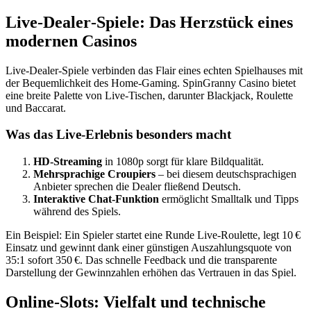
Live‑Dealer‑Spiele: Das Herzstück eines
modernen Casinos
Live‑Dealer‑Spiele verbinden das Flair eines echten Spielhauses mit
der Bequemlichkeit des Home‑Gaming. SpinGranny Casino bietet
eine breite Palette von Live‑Tischen, darunter Blackjack, Roulette
und Baccarat.
Was das Live‑Erlebnis besonders macht
HD‑Streaming
in 1080p sorgt für klare Bildqualität.
Mehrsprachige Croupiers
– bei diesem deutschsprachigen
Anbieter sprechen die Dealer fließend Deutsch.
Interaktive Chat‑Funktion
ermöglicht Smalltalk und Tipps
während des Spiels.
Ein Beispiel: Ein Spieler startet eine Runde Live‑Roulette, legt 10 €
Einsatz und gewinnt dank einer günstigen Auszahlungsquote von
35:1 sofort 350 €. Das schnelle Feedback und die transparente
Darstellung der Gewinnzahlen erhöhen das Vertrauen in das Spiel.
Online‑Slots: Vielfalt und technische