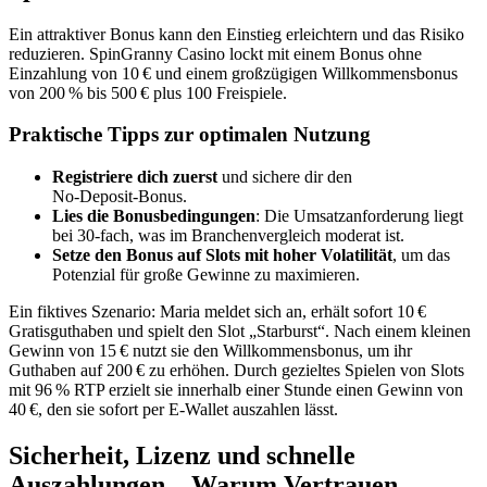
Ein attraktiver Bonus kann den Einstieg erleichtern und das Risiko
reduzieren. SpinGranny Casino lockt mit einem Bonus ohne
Einzahlung von 10 € und einem großzügigen Willkommensbonus
von 200 % bis 500 € plus 100 Freispiele.
Praktische Tipps zur optimalen Nutzung
Registriere dich zuerst
und sichere dir den
No‑Deposit‑Bonus.
Lies die Bonusbedingungen
: Die Umsatzanforderung liegt
bei 30‑fach, was im Branchenvergleich moderat ist.
Setze den Bonus auf Slots mit hoher Volatilität
, um das
Potenzial für große Gewinne zu maximieren.
Ein fiktives Szenario: Maria meldet sich an, erhält sofort 10 €
Gratisguthaben und spielt den Slot „Starburst“. Nach einem kleinen
Gewinn von 15 € nutzt sie den Willkommensbonus, um ihr
Guthaben auf 200 € zu erhöhen. Durch gezieltes Spielen von Slots
mit 96 % RTP erzielt sie innerhalb einer Stunde einen Gewinn von
40 €, den sie sofort per E‑Wallet auszahlen lässt.
Sicherheit, Lizenz und schnelle
Auszahlungen – Warum Vertrauen