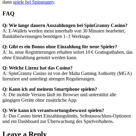
dann
spiele bei Spingranny
.
FAQ
Q: Wie lange dauern Auszahlungen bei SpinGranny Casino?
A: E‑Wallets werden meist innerhalb von 30 Minuten bearbeitet,
Banküberweisungen benötigen 1–3 Werktage.
Q: Gibt es ein Bonus ohne Einzahlung für neue Spieler?
A: Ja, neue Registrierungen erhalten sofort 10 € Gratisguthaben, das
ohne Einzahlung genutzt werden kann.
Q: Welche Lizenz hat das Casino?
A: SpinGranny Casino ist von der Malta Gaming Authority (MGA)
lizenziert und unterliegt strengen Regulierungen.
Q: Kann ich auf meinem Smartphone spielen?
A: Die mobile Version läuft im Browser und unterstützt alle
gängigen Geräte ohne zusätzliche App.
Q: Wie kann ich verantwortungsbewusst spielen?
A: Das Casino bietet Einzahlungslimits, Selbstausschluss‑Optionen
und ein Dashboard zur Überwachung des Spielverhaltens.
Leave a Reply