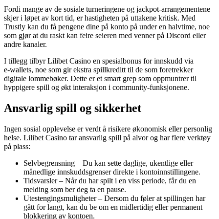
Fordi mange av de sosiale turneringene og jackpot‑arrangementene
skjer i løpet av kort tid, er hastigheten på uttakene kritisk. Med
Trustly kan du få pengene dine på konto på under en halvtime, noe
som gjør at du raskt kan feire seieren med venner på Discord eller
andre kanaler.
I tillegg tilbyr Lilibet Casino en spesialbonus for innskudd via
e‑wallets, noe som gir ekstra spillkreditt til de som foretrekker
digitale lommebøker. Dette er et smart grep som oppmuntrer til
hyppigere spill og økt interaksjon i community‑funksjonene.
Ansvarlig spill og sikkerhet
Ingen sosial opplevelse er verdt å risikere økonomisk eller personlig
helse. Lilibet Casino tar ansvarlig spill på alvor og har flere verktøy
på plass:
Selvbegrensning – Du kan sette daglige, ukentlige eller
månedlige innskuddsgrenser direkte i kontoinnstillingene.
Tidsvarsler – Når du har spilt i en viss periode, får du en
melding som ber deg ta en pause.
Utestengingsmuligheter – Dersom du føler at spillingen har
gått for langt, kan du be om en midlertidig eller permanent
blokkering av kontoen.