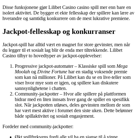
Disse funksjonene gjør Lilibet Casino casino spill mer enn bare en
isolert aktivitet. De bygger et ekte fellesskap der spillere kan lære av
hverandre og samtidig konkurrere om de mest lukrative premiene.
Jackpot‑fellesskap og konkurranser
Jackpot‑spill har alltid vært en magnet for store gevinster, men når
du legger til et sosialt lag blir de enda mer tiltrekkende. Lilibet
Casino tilbyr to hovedtyper av jackpot‑opplevelser:
Progressive jackpot‑automater – Klassiske spill som
Mega
Moolah
og
Divine Fortune
har en stadig voksende premie
som kan nå millioner. På Lilibet kan du se en live‑teller som
viser hvor mye som er igjen, og spillere kan diskutere
sannsynlighetene i chatten.
Community‑jackpotter – Hvor alle spillere på plattformen
bidrar med en liten innsats hver gang de spiller en spesifikk
slot. Når jackpotten utløses, deles gevinsten mellom de som
har vært mest aktive i forumet den siste uken. Dette belønner
både spillaktivitet og sosialt engasjement.
Fordeler med community‑jackpotter:
Økt spillfrekvens fordi alle vil ha en sjanse til å vinne.