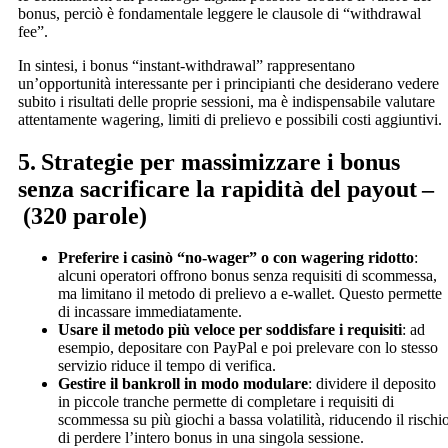
bonus, perciò è fondamentale leggere le clausole di “withdrawal
fee”.
In sintesi, i bonus “instant‑withdrawal” rappresentano
un’opportunità interessante per i principianti che desiderano vedere
subito i risultati delle proprie sessioni, ma è indispensabile valutare
attentamente wagering, limiti di prelievo e possibili costi aggiuntivi.
5. Strategie per massimizzare i bonus
senza sacrificare la rapidità del payout –
(320 parole)
Preferire i casinò “no‑wager” o con wagering ridotto
:
alcuni operatori offrono bonus senza requisiti di scommessa,
ma limitano il metodo di prelievo a e‑wallet. Questo permette
di incassare immediatamente.
Usare il metodo più veloce per soddisfare i requisiti
: ad
esempio, depositare con PayPal e poi prelevare con lo stesso
servizio riduce il tempo di verifica.
Gestire il bankroll in modo modulare
: dividere il deposito
in piccole tranche permette di completare i requisiti di
scommessa su più giochi a bassa volatilità, riducendo il rischi
di perdere l’intero bonus in una singola sessione.