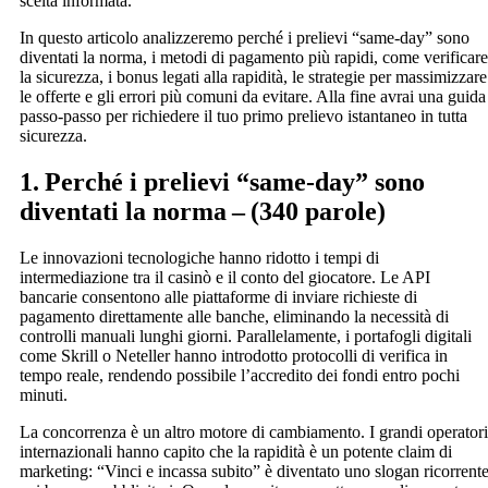
scelta informata.
In questo articolo analizzeremo perché i prelievi “same‑day” sono
diventati la norma, i metodi di pagamento più rapidi, come verificare
la sicurezza, i bonus legati alla rapidità, le strategie per massimizzare
le offerte e gli errori più comuni da evitare. Alla fine avrai una guida
passo‑passo per richiedere il tuo primo prelievo istantaneo in tutta
sicurezza.
1. Perché i prelievi “same‑day” sono
diventati la norma – (340 parole)
Le innovazioni tecnologiche hanno ridotto i tempi di
intermediazione tra il casinò e il conto del giocatore. Le API
bancarie consentono alle piattaforme di inviare richieste di
pagamento direttamente alle banche, eliminando la necessità di
controlli manuali lunghi giorni. Parallelamente, i portafogli digitali
come Skrill o Neteller hanno introdotto protocolli di verifica in
tempo reale, rendendo possibile l’accredito dei fondi entro pochi
minuti.
La concorrenza è un altro motore di cambiamento. I grandi operatori
internazionali hanno capito che la rapidità è un potente claim di
marketing: “Vinci e incassa subito” è diventato uno slogan ricorrent