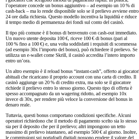
l’operatore concede un bonus aggiuntivo – ad esempio un 10 % di
cash‑back – ma lo rende disponibile solo se il prelievo avviene entro
24 ore dalla richiesta. Questo modello incentiva la liquidità e riduce
il tempo medio di permanenza dei fondi sul conto del casinò.
Il tipo più comune è il bonus di benvenuto con cash‑out immediato.
Un nuovo utente deposita 100 €, riceve 100 € di bonus (pari al
100 % fino a 100 €) e, una volta soddisfatti i requisiti di scommessa
(ad esempio 30x l’importo del bonus), può richiedere il prelievo. Se
utilizza un e‑wallet come Skrill, il casinò accredita l’intero importo
entro un’ora.
Un altro esempio è il reload bonus “instant‑cash”, offerto ai giocator
abituali che ricaricano il proprio account con una carta di credito. Il
casinò aggiunge un 20 % di credito extra, ma solo se il giocatore
richiede il prelievo entro lo stesso giorno. Questo tipo di offerta è
spesso accompagnato da un wagering ridotto, ad esempio 10x
invece di 30x, per rendere più veloce la conversione del bonus in
denaro reale.
Tuttavia, questi bonus comportano condizioni specifiche. Alcuni
operatori richiedono che il metodo di pagamento scelto sia lo stesso
sia per il deposito che per il prelievo; altri impongono un tetto
massimo di prelievo istantaneo, ad esempio 500 € al giorno. Inoltre,
le commissioni sui portafogli digitali possono erodere il valore del