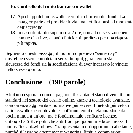
Controllo del conto bancario o wallet
Apri l’app del tuo e‑wallet e verifica l’arrivo dei fondi. La
maggior parte dei provider invia una notifica push al moment
dell’accredito.
In caso di ritardo superiore a 2 ore, contatta il servizio clienti
tramite chat live, citando il ticket di prelievo per una risposta
più rapida.
Seguendo questi passaggi, il tuo primo prelievo “same‑day”
dovrebbe essere completato senza intoppi, garantendo sia la
sicurezza dei fondi sia la soddisfazione di aver incassato le vincite
nello stesso giorno.
Conclusione – (190 parole)
Abbiamo esplorato come i pagamenti istantanei siano diventati uno
standard nel settore dei casinò online, grazie a tecnologie avanzate,
concorrenza agguerrita e normative più severe. I metodi più veloci –
carte, e‑wallets e criptovalute – offrono tempi di elaborazione da
pochi minuti a un’ora, ma è fondamentale verificare licenze,
crittografia SSL e politiche anti‑frodi per garantirne la sicurezza. I
bonus “instant‑withdrawal” rappresentano un’opportunità allettante,
purché si leggano attentamente wagering, limiti e commissioni.