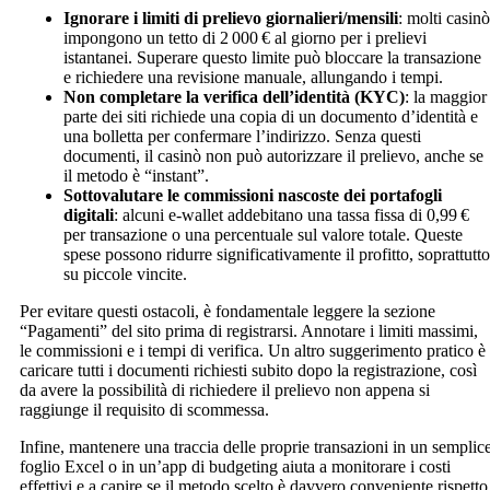
Ignorare i limiti di prelievo giornalieri/mensili
: molti casinò
impongono un tetto di 2 000 € al giorno per i prelievi
istantanei. Superare questo limite può bloccare la transazione
e richiedere una revisione manuale, allungando i tempi.
Non completare la verifica dell’identità (KYC)
: la maggior
parte dei siti richiede una copia di un documento d’identità e
una bolletta per confermare l’indirizzo. Senza questi
documenti, il casinò non può autorizzare il prelievo, anche se
il metodo è “instant”.
Sottovalutare le commissioni nascoste dei portafogli
digitali
: alcuni e‑wallet addebitano una tassa fissa di 0,99 €
per transazione o una percentuale sul valore totale. Queste
spese possono ridurre significativamente il profitto, soprattutto
su piccole vincite.
Per evitare questi ostacoli, è fondamentale leggere la sezione
“Pagamenti” del sito prima di registrarsi. Annotare i limiti massimi,
le commissioni e i tempi di verifica. Un altro suggerimento pratico è
caricare tutti i documenti richiesti subito dopo la registrazione, così
da avere la possibilità di richiedere il prelievo non appena si
raggiunge il requisito di scommessa.
Infine, mantenere una traccia delle proprie transazioni in un semplic
foglio Excel o in un’app di budgeting aiuta a monitorare i costi
effettivi e a capire se il metodo scelto è davvero conveniente rispetto