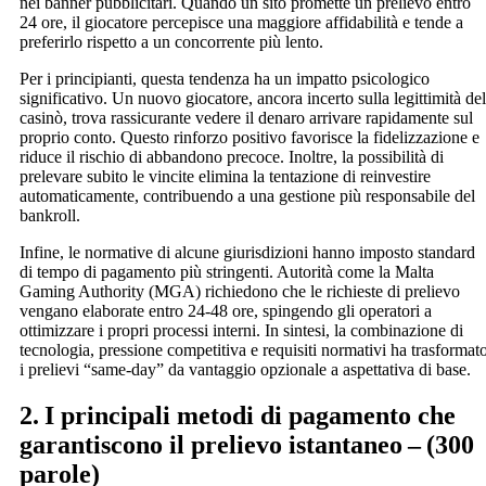
nei banner pubblicitari. Quando un sito promette un prelievo entro
24 ore, il giocatore percepisce una maggiore affidabilità e tende a
preferirlo rispetto a un concorrente più lento.
Per i principianti, questa tendenza ha un impatto psicologico
significativo. Un nuovo giocatore, ancora incerto sulla legittimità del
casinò, trova rassicurante vedere il denaro arrivare rapidamente sul
proprio conto. Questo rinforzo positivo favorisce la fidelizzazione e
riduce il rischio di abbandono precoce. Inoltre, la possibilità di
prelevare subito le vincite elimina la tentazione di reinvestire
automaticamente, contribuendo a una gestione più responsabile del
bankroll.
Infine, le normative di alcune giurisdizioni hanno imposto standard
di tempo di pagamento più stringenti. Autorità come la Malta
Gaming Authority (MGA) richiedono che le richieste di prelievo
vengano elaborate entro 24‑48 ore, spingendo gli operatori a
ottimizzare i propri processi interni. In sintesi, la combinazione di
tecnologia, pressione competitiva e requisiti normativi ha trasformat
i prelievi “same‑day” da vantaggio opzionale a aspettativa di base.
2. I principali metodi di pagamento che
garantiscono il prelievo istantaneo – (300
parole)