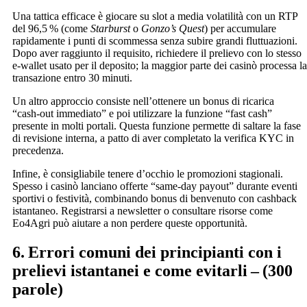
Una tattica efficace è giocare su slot a media volatilità con un RTP
del 96,5 % (come
Starburst
o
Gonzo’s Quest
) per accumulare
rapidamente i punti di scommessa senza subire grandi fluttuazioni.
Dopo aver raggiunto il requisito, richiedere il prelievo con lo stesso
e‑wallet usato per il deposito; la maggior parte dei casinò processa la
transazione entro 30 minuti.
Un altro approccio consiste nell’ottenere un bonus di ricarica
“cash‑out immediato” e poi utilizzare la funzione “fast cash”
presente in molti portali. Questa funzione permette di saltare la fase
di revisione interna, a patto di aver completato la verifica KYC in
precedenza.
Infine, è consigliabile tenere d’occhio le promozioni stagionali.
Spesso i casinò lanciano offerte “same‑day payout” durante eventi
sportivi o festività, combinando bonus di benvenuto con cashback
istantaneo. Registrarsi a newsletter o consultare risorse come
Eo4Agri può aiutare a non perdere queste opportunità.
6. Errori comuni dei principianti con i
prelievi istantanei e come evitarli – (300
parole)