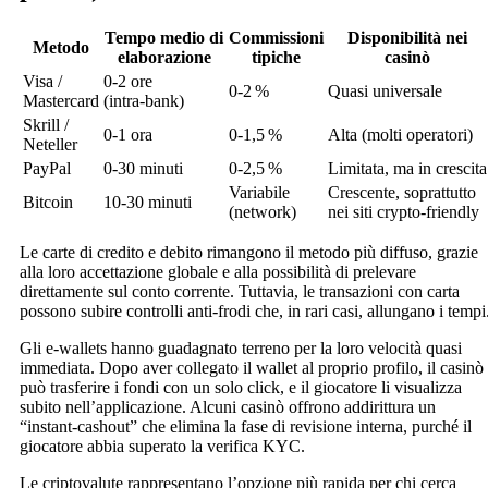
Tempo medio di
Commissioni
Disponibilità nei
Metodo
elaborazione
tipiche
casinò
Visa /
0‑2 ore
0‑2 %
Quasi universale
Mastercard
(intra‑bank)
Skrill /
0‑1 ora
0‑1,5 %
Alta (molti operatori)
Neteller
PayPal
0‑30 minuti
0‑2,5 %
Limitata, ma in crescita
Variabile
Crescente, soprattutto
Bitcoin
10‑30 minuti
(network)
nei siti crypto‑friendly
Le carte di credito e debito rimangono il metodo più diffuso, grazie
alla loro accettazione globale e alla possibilità di prelevare
direttamente sul conto corrente. Tuttavia, le transazioni con carta
possono subire controlli anti‑frodi che, in rari casi, allungano i tempi
Gli e‑wallets hanno guadagnato terreno per la loro velocità quasi
immediata. Dopo aver collegato il wallet al proprio profilo, il casinò
può trasferire i fondi con un solo click, e il giocatore li visualizza
subito nell’applicazione. Alcuni casinò offrono addirittura un
“instant‑cashout” che elimina la fase di revisione interna, purché il
giocatore abbia superato la verifica KYC.
Le criptovalute rappresentano l’opzione più rapida per chi cerca