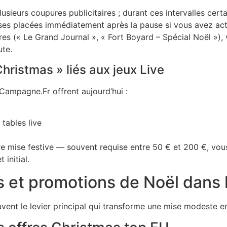
plusieurs coupures publicitaires ; durant ces intervalles ce
 mises placées immédiatement après la pause si vous avez a
s (« Le Grand Journal », « Fort Boyard – Spécial Noël »),
ute.
 Christmas » liés aux jeux Live
Campagne.Fr offrent aujourd’hui :
 tables live
e mise festive — souvent requise entre 50 € et 200 €, vou
initial.
us et promotions de Noël dans 
ent le levier principal qui transforme une mise modeste en 