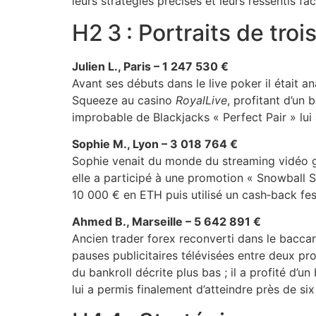
leurs stratégies précises et leurs ressentis fa
H2 3 : Portraits de troi
Julien L., Paris – 1 247 530 €
Avant ses débuts dans le live poker il était a
Squeeze au casino
RoyalLive
, profitant d’un
improbable de Blackjacks « Perfect Pair » lui 
Sophie M., Lyon – 3 018 764 €
Sophie venait du monde du streaming vidéo g
elle a participé à une promotion « Snowball Sp
10 000 € en ETH puis utilisé un cash‑back fest
Ahmed B., Marseille – 5 642 891 €
Ancien trader forex reconverti dans le baccara
pauses publicitaires télévisées entre deux pr
du bankroll décrite plus bas ; il a profité d
lui a permis finalement d’atteindre près de six 