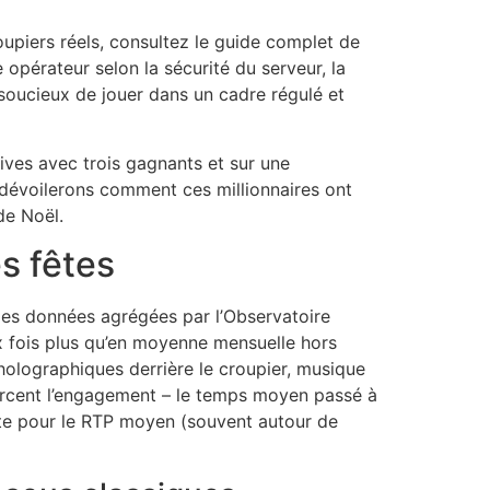
oupiers réels, consultez le guide complet de
 opérateur selon la sécurité du serveur, la
 soucieux de jouer dans un cadre régulé et
sives avec trois gagnants et sur une
dévoilerons comment ces millionnaires ont
de Noël.
s fêtes
 les données agrégées par l’Observatoire
ux fois plus qu’en moyenne mensuelle hors
 holographiques derrière le croupier, musique
orcent l’engagement – le temps moyen passé à
te pour le RTP moyen (souvent autour de