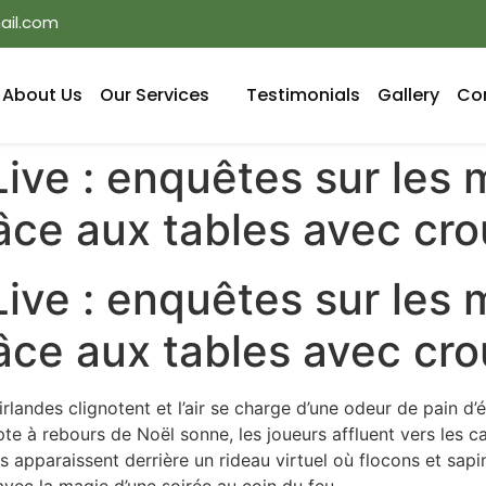
ail.com
About Us
Our Services
Testimonials
Gallery
Co
ive : enquêtes sur les m
âce aux tables avec cro
ive : enquêtes sur les m
âce aux tables avec cro
uirlandes clignotent et l’air se charge d’une odeur de pain d
e à rebours de Noël sonne, les joueurs affluent vers les ca
s apparaissent derrière un rideau virtuel où flocons et sapi