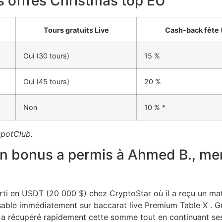
s offres Christmas top EU
Tours gratuits Live
Cash‑back fête 
Oui (30 tours)
15 %
Oui (45 tours)
20 %
Non
10 % *
potClub.
un bonus a permis à Ahmed B., m
rti en USDT (20 000 $) chez CryptoStar où il a reçu un ma
lisable immédiatement sur baccarat live Premium Table X . 
il a récupéré rapidement cette somme tout en continuant se