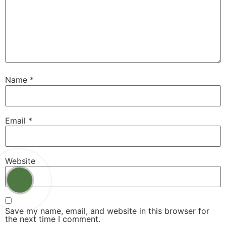
Name
*
Email
*
Website
Save my name, email, and website in this browser for
the next time I comment.