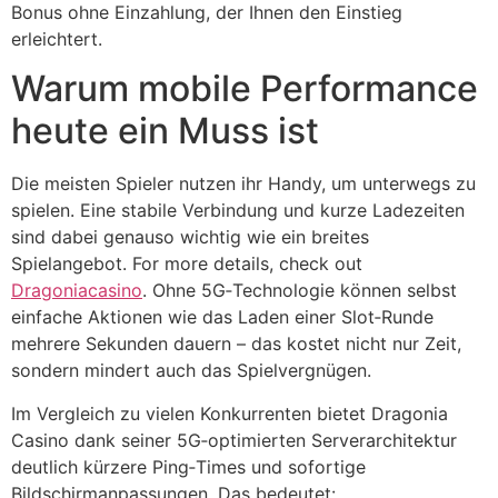
Bonus ohne Einzahlung, der Ihnen den Einstieg
erleichtert.
Warum mobile Performance
heute ein Muss ist
Die meisten Spieler nutzen ihr Handy, um unterwegs zu
spielen. Eine stabile Verbindung und kurze Ladezeiten
sind dabei genauso wichtig wie ein breites
Spielangebot. For more details, check out
Dragoniacasino
. Ohne 5G‑Technologie können selbst
einfache Aktionen wie das Laden einer Slot‑Runde
mehrere Sekunden dauern – das kostet nicht nur Zeit,
sondern mindert auch das Spielvergnügen.
Im Vergleich zu vielen Konkurrenten bietet Dragonia
Casino dank seiner 5G‑optimierten Serverarchitektur
deutlich kürzere Ping‑Times und sofortige
Bildschirmanpassungen. Das bedeutet: