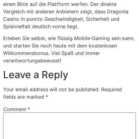
einen Blick auf die Plattform werfen. Der direkte
Vergleich mit anderen Anbietern zeigt, dass Dragonia
Casino in puncto Geschwindigkeit, Sicherheit und
Spielvielfalt deutlich vorne liegt.
Erleben Sie selbst, wie flüssig Mobile‑Gaming sein kann,
und starten Sie noch heute mit dem kostenlosen
Willkommensbonus. Viel Spaß und immer
verantwortungsbewusst!
Leave a Reply
Your email address will not be published.
Required
fields are marked
*
Comment
*