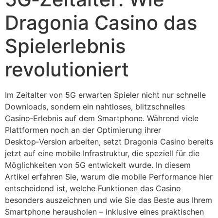
Dragonia Casino das
Spielerlebnis
revolutioniert
Im Zeitalter von 5G erwarten Spieler nicht nur schnelle
Downloads, sondern ein nahtloses, blitzschnelles
Casino‑Erlebnis auf dem Smartphone. Während viele
Plattformen noch an der Optimierung ihrer
Desktop‑Version arbeiten, setzt Dragonia Casino bereits
jetzt auf eine mobile Infrastruktur, die speziell für die
Möglichkeiten von 5G entwickelt wurde. In diesem
Artikel erfahren Sie, warum die mobile Performance hier
entscheidend ist, welche Funktionen das Casino
besonders auszeichnen und wie Sie das Beste aus Ihrem
Smartphone herausholen – inklusive eines praktischen