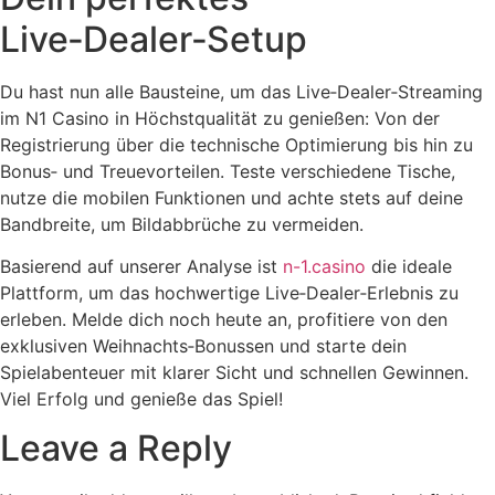
Live‑Dealer‑Setup
Du hast nun alle Bausteine, um das Live‑Dealer‑Streaming
im N1 Casino in Höchstqualität zu genießen: Von der
Registrierung über die technische Optimierung bis hin zu
Bonus‑ und Treuevorteilen. Teste verschiedene Tische,
nutze die mobilen Funktionen und achte stets auf deine
Bandbreite, um Bildabbrüche zu vermeiden.
Basierend auf unserer Analyse ist
n-1.casino
die ideale
Plattform, um das hochwertige Live‑Dealer‑Erlebnis zu
erleben. Melde dich noch heute an, profitiere von den
exklusiven Weihnachts‑Bonussen und starte dein
Spielabenteuer mit klarer Sicht und schnellen Gewinnen.
Viel Erfolg und genieße das Spiel!
Leave a Reply