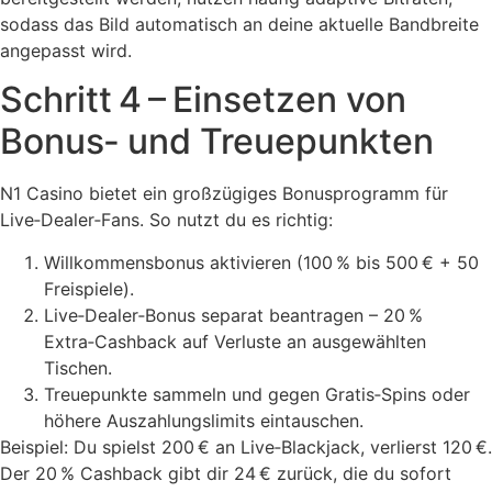
sodass das Bild automatisch an deine aktuelle Bandbreite
angepasst wird.
Schritt 4 – Einsetzen von
Bonus‑ und Treuepunkten
N1 Casino bietet ein großzügiges Bonusprogramm für
Live‑Dealer‑Fans. So nutzt du es richtig:
Willkommensbonus aktivieren (100 % bis 500 € + 50
Freispiele).
Live‑Dealer‑Bonus separat beantragen – 20 %
Extra‑Cashback auf Verluste an ausgewählten
Tischen.
Treuepunkte sammeln und gegen Gratis‑Spins oder
höhere Auszahlungslimits eintauschen.
Beispiel: Du spielst 200 € an Live‑Blackjack, verlierst 120 €.
Der 20 % Cashback gibt dir 24 € zurück, die du sofort