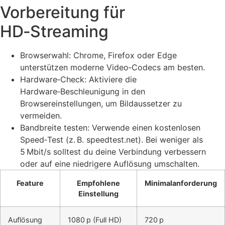
Vorbereitung für
HD‑Streaming
Browserwahl: Chrome, Firefox oder Edge
unterstützen moderne Video‑Codecs am besten.
Hardware‑Check: Aktiviere die
Hardware‑Beschleunigung in den
Browsereinstellungen, um Bildaussetzer zu
vermeiden.
Bandbreite testen: Verwende einen kostenlosen
Speed‑Test (z. B. speedtest.net). Bei weniger als
5 Mbit/s solltest du deine Verbindung verbessern
oder auf eine niedrigere Auflösung umschalten.
Feature
Empfohlene
Minimalanforderung
Einstellung
Auflösung
1080 p (Full HD)
720 p