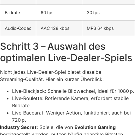
Bildrate
60 fps
30 fps
Audio‑Codec
AAC 128 kbps
MP3 64 kbps
Schritt 3 – Auswahl des
optimalen Live‑Dealer‑Spiels
Nicht jedes Live‑Dealer‑Spiel bietet dieselbe
Streaming‑Qualität. Hier ein kurzer Überblick:
Live‑Blackjack: Schnelle Bildwechsel, ideal für 1080 p.
Live‑Roulette: Rotierende Kamera, erfordert stabile
Bildrate.
Live‑Baccarat: Weniger Action, funktioniert auch bei
720 p.
Industry Secret:
Spiele, die von
Evolution Gaming
bereitgestellt werden, nutzen häufig adaptive Bitraten,