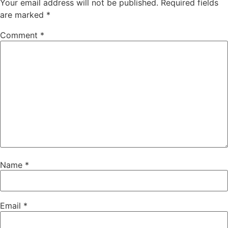
Your email address will not be published.
Required fields
are marked
*
Comment
*
Name
*
Email
*