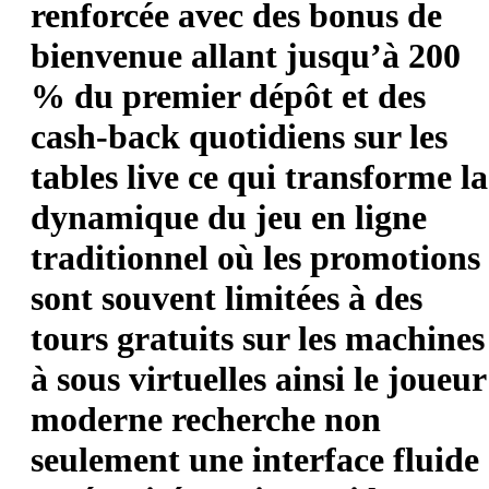
renforcée avec des bonus de
bienvenue allant jusqu’à 200
% du premier dépôt et des
cash‑back quotidiens sur les
tables live ce qui transforme la
dynamique du jeu en ligne
traditionnel où les promotions
sont souvent limitées à des
tours gratuits sur les machines
à sous virtuelles ainsi le joueur
moderne recherche non
seulement une interface fluide