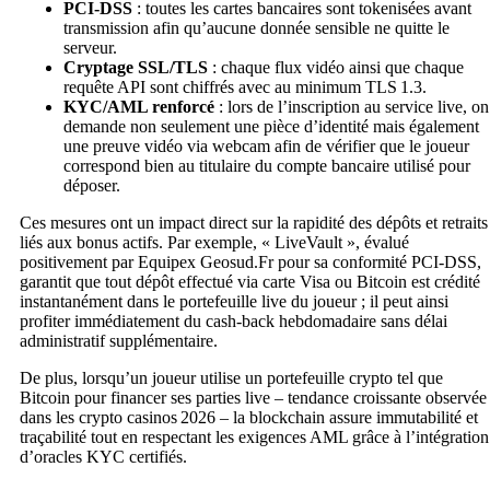
PCI‑DSS
: toutes les cartes bancaires sont tokenisées avant
transmission afin qu’aucune donnée sensible ne quitte le
serveur.
Cryptage SSL/TLS
: chaque flux vidéo ainsi que chaque
requête API sont chiffrés avec au minimum TLS 1.3.
KYC/AML renforcé
: lors de l’inscription au service live, on
demande non seulement une pièce d’identité mais également
une preuve vidéo via webcam afin de vérifier que le joueur
correspond bien au titulaire du compte bancaire utilisé pour
déposer.
Ces mesures ont un impact direct sur la rapidité des dépôts et retraits
liés aux bonus actifs. Par exemple, « LiveVault », évalué
positivement par Equipex Geosud.Fr pour sa conformité PCI‑DSS,
garantit que tout dépôt effectué via carte Visa ou Bitcoin est crédité
instantanément dans le portefeuille live du joueur ; il peut ainsi
profiter immédiatement du cash‑back hebdomadaire sans délai
administratif supplémentaire.
De plus, lorsqu’un joueur utilise un portefeuille crypto tel que
Bitcoin pour financer ses parties live – tendance croissante observée
dans les crypto casinos 2026 – la blockchain assure immutabilité et
traçabilité tout en respectant les exigences AML grâce à l’intégration
d’oracles KYC certifiés.