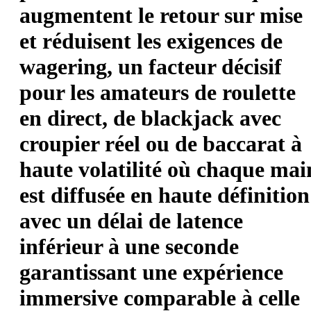
augmentent le retour sur mise
et réduisent les exigences de
wagering, un facteur décisif
pour les amateurs de roulette
en direct, de blackjack avec
croupier réel ou de baccarat à
haute volatilité où chaque mai
est diffusée en haute définition
avec un délai de latence
inférieur à une seconde
garantissant une expérience
immersive comparable à celle