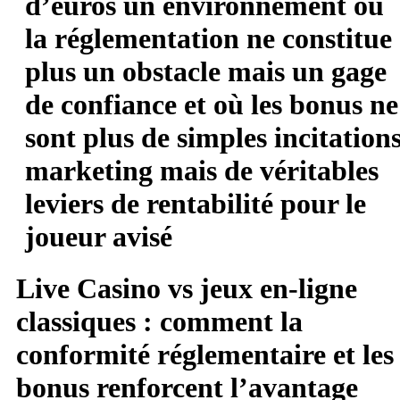
d’euros un environnement où
la réglementation ne constitue
plus un obstacle mais un gage
de confiance et où les bonus ne
sont plus de simples incitation
marketing mais de véritables
leviers de rentabilité pour le
joueur avisé
Live Casino vs jeux en‑ligne
classiques : comment la
conformité réglementaire et les
bonus renforcent l’avantage