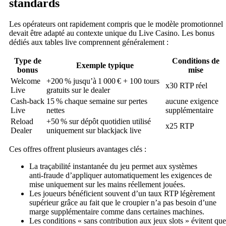
standards
Les opérateurs ont rapidement compris que le modèle promotionnel
devait être adapté au contexte unique du Live Casino. Les bonus
dédiés aux tables live comprennent généralement :
Type de
Conditions de
Exemple typique
bonus
mise
Welcome
+200 % jusqu’à 1 000 € + 100 tours
x30 RTP réel
Live
gratuits sur le dealer
Cash‑back
15 % chaque semaine sur pertes
aucune exigence
Live
nettes
supplémentaire
Reload
+50 % sur dépôt quotidien utilisé
x25 RTP
Dealer
uniquement sur blackjack live
Ces offres offrent plusieurs avantages clés :
La traçabilité instantanée du jeu permet aux systèmes
anti‑fraude d’appliquer automatiquement les exigences de
mise uniquement sur les mains réellement jouées.
Les joueurs bénéficient souvent d’un taux RTP légèrement
supérieur grâce au fait que le croupier n’a pas besoin d’une
marge supplémentaire comme dans certaines machines.
Les conditions « sans contribution aux jeux slots » évitent que