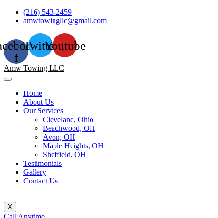
Skip
(216) 543-2459
to
amwtowingllc@gmail.com
content
acebook-
Twitter
Youtube
f
Amw Towing LLC
Home
About Us
Our Services
Cleveland, Ohio
Beachwood, OH
Avon, OH
Maple Heights, OH
Sheffield, OH
Testimonials
Gallery
Contact Us
X
Call Anytime