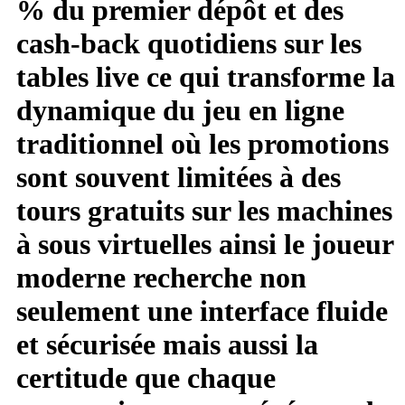
% du premier dépôt et des
cash‑back quotidiens sur les
tables live ce qui transforme la
dynamique du jeu en ligne
traditionnel où les promotions
sont souvent limitées à des
tours gratuits sur les machines
à sous virtuelles ainsi le joueur
moderne recherche non
seulement une interface fluide
et sécurisée mais aussi la
certitude que chaque