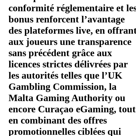
conformité réglementaire et le
bonus renforcent l’avantage
des plateformes live, en offran
aux joueurs une transparence
sans précédent grâce aux
licences strictes délivrées par
les autorités telles que l’UK
Gambling Commission, la
Malta Gaming Authority ou
encore Curaçao eGaming, tout
en combinant des offres
promotionnelles ciblées qui