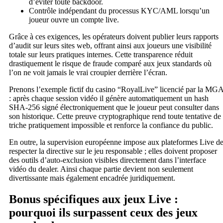
d’éviter toute backdoor.
Contrôle indépendant du processus KYC/AML lorsqu’un
joueur ouvre un compte live.
Grâce à ces exigences, les opérateurs doivent publier leurs rapports
d’audit sur leurs sites web, offrant ainsi aux joueurs une visibilité
totale sur leurs pratiques internes. Cette transparence réduit
drastiquement le risque de fraude comparé aux jeux standards où
l’on ne voit jamais le vrai croupier derrière l’écran.
Prenons l’exemple fictif du casino “RoyalLive” licencié par la MG
: après chaque session vidéo il génère automatiquement un hash
SHA‑256 signé électroniquement que le joueur peut consulter dans
son historique. Cette preuve cryptographique rend toute tentative de
triche pratiquement impossible et renforce la confiance du public.
En outre, la supervision européenne impose aux plateformes Live d
respecter la directive sur le jeu responsable ; elles doivent proposer
des outils d’auto‑exclusion visibles directement dans l’interface
vidéo du dealer. Ainsi chaque partie devient non seulement
divertissante mais également encadrée juridiquement.
Bonus spécifiques aux jeux Live :
pourquoi ils surpassent ceux des jeux