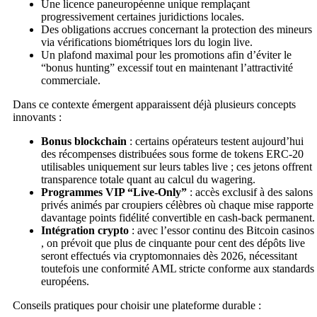
Une licence paneuropéenne unique remplaçant
progressivement certaines juridictions locales.
Des obligations accrues concernant la protection des mineurs
via vérifications biométriques lors du login live.
Un plafond maximal pour les promotions afin d’éviter le
“bonus hunting” excessif tout en maintenant l’attractivité
commerciale.
Dans ce contexte émergent apparaissent déjà plusieurs concepts
innovants :
Bonus blockchain
: certains opérateurs testent aujourd’hui
des récompenses distribuées sous forme de tokens ERC‑20
utilisables uniquement sur leurs tables live ; ces jetons offrent
transparence totale quant au calcul du wagering.
Programmes VIP “Live‑Only”
: accès exclusif à des salons
privés animés par croupiers célèbres où chaque mise rapporte
davantage points fidélité convertible en cash‑back permanent.
Intégration crypto
: avec l’essor continu des Bitcoin casinos
, on prévoit que plus de cinquante pour cent des dépôts live
seront effectués via cryptomonnaies dès 2026, nécessitant
toutefois une conformité AML stricte conforme aux standards
européens.
Conseils pratiques pour choisir une plateforme durable :