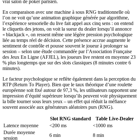
vrai salon de poker parisien.
En comparaison avec une machine à sous RNG traditionnelle où
l’on ne voit qu’une animation graphique générée par algorithme,
l’expérience sensorielle du live fait appel aux cinq sens : on entend
le cliquetis des jetons, on voit la sueur du dealer lorsqu’il annonce
« blackjack », on ressent même une légère pression psychologique
liée au temps réel de décision. Cette présence accrue augmente le
sentiment de contrôle et pousse souvent le joueur à prolonger sa
session – selon une étude commandée par l’Association Française
des Jeux En Ligne (AFJEL), les joueurs live restent en moyenne 23
% plus longtemps que sur des slots classiques (8 minutes contre 6
minutes).
Le facteur psychologique se reflète également dans la perception du
RTP (Return To Player). Bien que le taux théorique d’une roulette
européenne soit fixé autour de 97,3 %, les utilisateurs rapportent une
impression d’équité supérieure lorsqu’ils peuvent voir physiquement
la bille tourner sous leurs yeux – un effet qui réduit la méfiance
souvent associée aux générateurs aléatoires purs (RNG).
Slot RNG standard
Table Live‑Dealer
Latence moyenne
<200 ms
<1000 ms
Durée moyenne
6 min
8 min
session