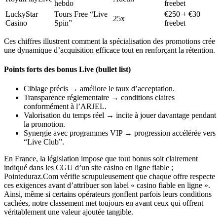
hebdo
freebet
LuckyStar
Tours Free “Live
€250 + €30
25x
Casino
Spin”
freebet
Ces chiffres illustrent comment la spécialisation des promotions crée
une dynamique d’acquisition efficace tout en renforçant la rétention.
Points forts des bonus Live (bullet list)
Ciblage précis → améliore le taux d’acceptation.
Transparence réglementaire → conditions claires
conformément à l’ARJEL.
Valorisation du temps réel → incite à jouer davantage pendant
la promotion.
Synergie avec programmes VIP → progression accélérée vers
“Live Club”.
En France, la législation impose que tout bonus soit clairement
indiqué dans les CGU d’un site casino en ligne fiable ;
Pointeduraz.Com vérifie scrupuleusement que chaque offre respecte
ces exigences avant d’attribuer son label « casino fiable en ligne ».
Ainsi, même si certains opérateurs gonflent parfois leurs conditions
cachées, notre classement met toujours en avant ceux qui offrent
véritablement une valeur ajoutée tangible.