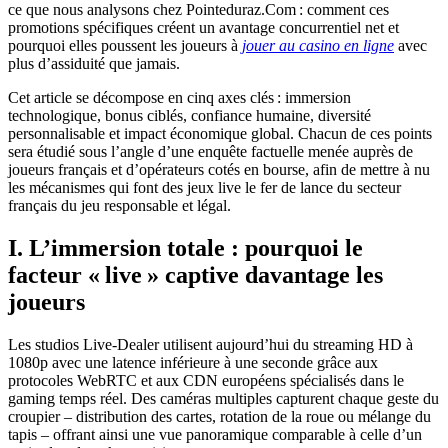
ce que nous analysons chez Pointeduraz.Com : comment ces
promotions spécifiques créent un avantage concurrentiel net et
pourquoi elles poussent les joueurs à
jouer au casino en ligne
avec
plus d’assiduité que jamais.
Cet article se décompose en cinq axes clés : immersion
technologique, bonus ciblés, confiance humaine, diversité
personnalisable et impact économique global. Chacun de ces points
sera étudié sous l’angle d’une enquête factuelle menée auprès de
joueurs français et d’opérateurs cotés en bourse, afin de mettre à nu
les mécanismes qui font des jeux live le fer de lance du secteur
français du jeu responsable et légal.
I. L’immersion totale : pourquoi le
facteur « live » captive davantage les
joueurs
Les studios Live‑Dealer utilisent aujourd’hui du streaming HD à
1080p avec une latence inférieure à une seconde grâce aux
protocoles WebRTC et aux CDN européens spécialisés dans le
gaming temps réel. Des caméras multiples capturent chaque geste du
croupier – distribution des cartes, rotation de la roue ou mélange du
tapis – offrant ainsi une vue panoramique comparable à celle d’un