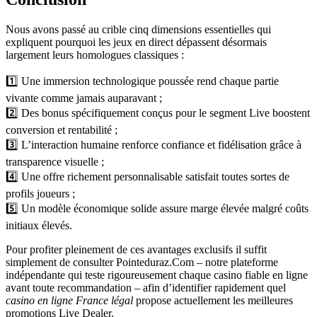
Nous avons passé au crible cinq dimensions essentielles qui
expliquent pourquoi les jeux en direct dépassent désormais
largement leurs homologues classiques :
1️⃣ Une immersion technologique poussée rend chaque partie
vivante comme jamais auparavant ;
2️⃣ Des bonus spécifiquement conçus pour le segment Live boostent
conversion et rentabilité ;
3️⃣ L’interaction humaine renforce confiance et fidélisation grâce à
transparence visuelle ;
4️⃣ Une offre richement personnalisable satisfait toutes sortes de
profils joueurs ;
5️⃣ Un modèle économique solide assure marge élevée malgré coûts
initiaux élevés.
Pour profiter pleinement de ces avantages exclusifs il suffit
simplement de consulter Pointeduraz.Com – notre plateforme
indépendante qui teste rigoureusement chaque casino fiable en ligne
avant toute recommandation – afin d’identifier rapidement quel
casino en ligne France légal
propose actuellement les meilleures
promotions Live Dealer.