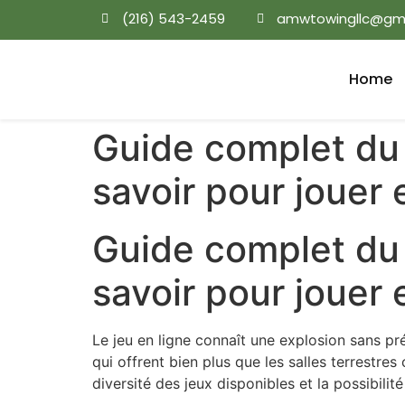
(216) 543-2459
amwtowingllc@gm
Home
Guide complet du 
savoir pour jouer 
Guide complet du 
savoir pour jouer 
Le jeu en ligne connaît une explosion sans pr
qui offrent bien plus que les salles terrestre
diversité des jeux disponibles et la possibili