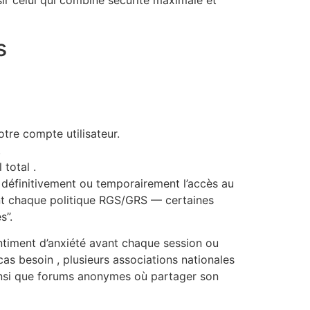
ir celui qui combine sécurité maximale et
s
tre compte utilisateur.
.
total .
 définitivement ou temporairement l’accès au
nt chaque politique RGS/GRS — certaines
s”.
ntiment d’anxiété avant chaque session ou
cas besoin , plusieurs associations nationales
insi que forums anonymes où partager son