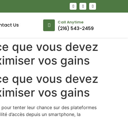
Call Anytime
ntact Us
(216) 543-2459
 ce que vous devez
ximiser vos gains
 ce que vous devez
ximiser vos gains
r pour tenter leur chance sur des plateformes
cilité d’accès depuis un smartphone, la