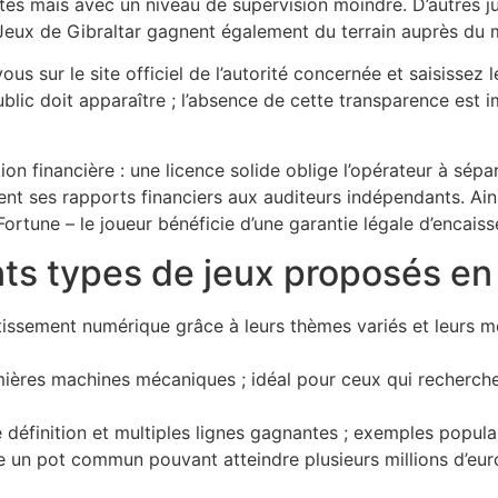
tes mais avec un niveau de supervision moindre. D’autres ju
ux de Gibraltar gagnent également du terrain auprès du me
‑vous sur le site officiel de l’autorité concernée et saisiss
e public doit apparaître ; l’absence de cette transparence e
ion financière : une licence solide oblige l’opérateur à sé
ent ses rapports financiers aux auditeurs indépendants. Ains
tune – le joueur bénéficie d’une garantie légale d’encaisse
ents types de jeux proposés en
ertissement numérique grâce à leurs thèmes variés et leurs
emières machines mécaniques ; idéal pour ceux qui recherche
 définition et multiples lignes gagnantes ; exemples popula
e un pot commun pouvant atteindre plusieurs millions d’eur