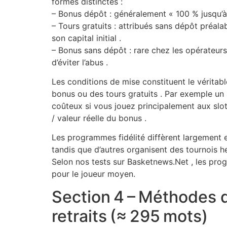
formes distinctes :
– Bonus dépôt : généralement « 100 % jusqu’à
– Tours gratuits : attribués sans dépôt préala
son capital initial .
– Bonus sans dépôt : rare chez les opérateurs 
d’éviter l’abus .
Les conditions de mise constituent le véritab
bonus ou des tours gratuits . Par exemple u
coûteux si vous jouez principalement aux slot
/ valeur réelle du bonus .
Les programmes fidélité diffèrent largement e
tandis que d’autres organisent des tournois
Selon nos tests sur Basketnews.Net , les pr
pour le joueur moyen.
Section 4 – Méthodes d
retraits (≈ 295 mots)