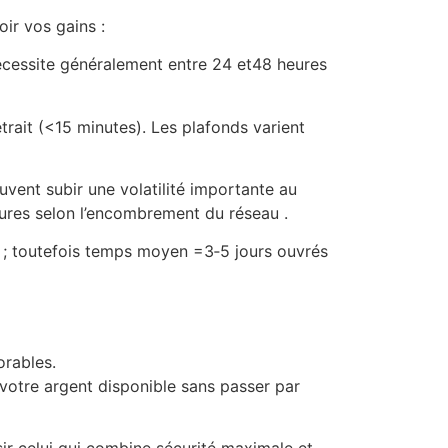
ir vos gains :
nécessite généralement entre 24 et48 heures
trait (<15 minutes). Les plafonds varient
vent subir une volatilité importante au
ures selon l’encombrement du réseau .
e ; toutefois temps moyen =3‑5 jours ouvrés
orables.
 votre argent disponible sans passer par