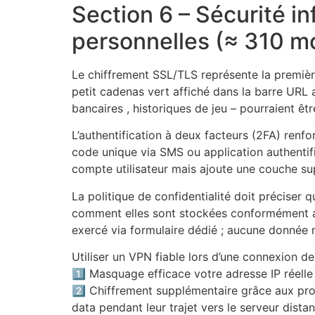
Section 6 – Sécurité i
personnelles (≈ 310 m
Le chiffrement SSL/TLS représente la première 
petit cadenas vert affiché dans la barre URL a
bancaires , historiques de jeu – pourraient êtr
L’authentification à deux facteurs (2FA) renf
code unique via SMS ou application authentifi
compte utilisateur mais ajoute une couche su
La politique de confidentialité doit préciser 
comment elles sont stockées conformément au
exercé via formulaire dédié ; aucune donnée ré
Utiliser un VPN fiable lors d’une connexion de
1️⃣ Masquage efficace votre adresse IP réelle
2️⃣ Chiffrement supplémentaire grâce aux pr
data pendant leur trajet vers le serveur distan