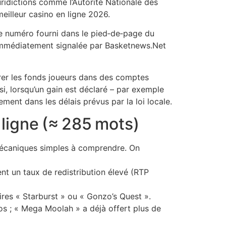
ridictions comme l’Autorité Nationale des
illeur casino en ligne 2026.
ez le numéro fourni dans le pied‑de‑page du
st immédiatement signalée par Basketnews.Net
parer les fonds joueurs dans des comptes
i, lorsqu’un gain est déclaré – par exemple
ment dans les délais prévus par la loi locale.
 ligne (≈ 285 mots)
 mécaniques simples à comprendre. On
nt un taux de redistribution élevé (RTP
ires « Starburst » ou « Gonzo’s Quest ».
os ; « Mega Moolah » a déjà offert plus de