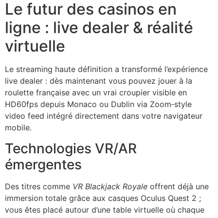
Le futur des casinos en
ligne : live dealer & réalité
virtuelle
Le streaming haute définition a transformé l’expérience
live dealer : dès maintenant vous pouvez jouer à la
roulette française avec un vrai croupier visible en
HD60fps depuis Monaco ou Dublin via Zoom‑style
video feed intégré directement dans votre navigateur
mobile.
Technologies VR/AR
émergentes
Des titres comme
VR Blackjack Royale
offrent déjà une
immersion totale grâce aux casques Oculus Quest 2 ;
vous êtes placé autour d’une table virtuelle où chaque