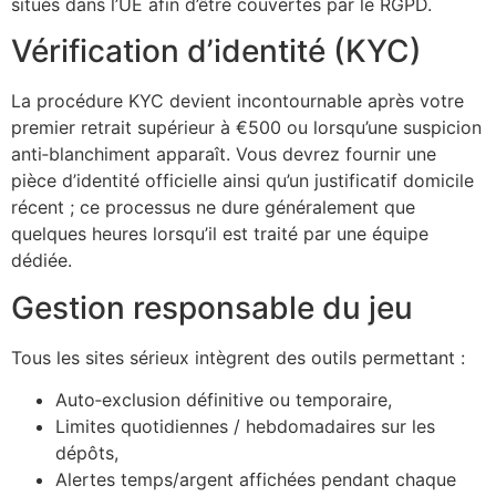
situés dans l’UE afin d’être couvertes par le RGPD.
Vérification d’identité (KYC)
La procédure KYC devient incontournable après votre
premier retrait supérieur à €500 ou lorsqu’une suspicion
anti‑blanchiment apparaît. Vous devrez fournir une
pièce d’identité officielle ainsi qu’un justificatif domicile
récent ; ce processus ne dure généralement que
quelques heures lorsqu’il est traité par une équipe
dédiée.
Gestion responsable du jeu
Tous les sites sérieux intègrent des outils permettant :
Auto‑exclusion définitive ou temporaire,
Limites quotidiennes / hebdomadaires sur les
dépôts,
Alertes temps/argent affichées pendant chaque