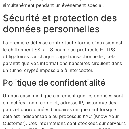
simultanément pendant un événement spécial.
Sécurité et protection des
données personnelles
La première défense contre toute forme d’intrusion est
le chiffrement SSL/TLS couplé au protocole HTTPS
obligatoires sur chaque page transactionnelle ; cela
garantit que vos informations bancaires circulent dans
un tunnel crypté impossible à intercepter.
Politique de confidentialité
Un bon casino indique clairement quelles données sont
collectées : nom complet, adresse IP, historique des
paris et coordonnées bancaires uniquement lorsque
cela est indispensable au processus KYC (Know Your
Customer). Ces informations sont stockées sur serveurs