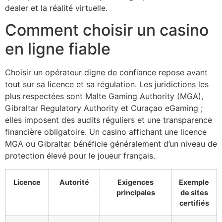
dealer et la réalité virtuelle.
Comment choisir un casino
en ligne fiable
Choisir un opérateur digne de confiance repose avant
tout sur sa licence et sa régulation. Les juridictions les
plus respectées sont Malte Gaming Authority (MGA),
Gibraltar Regulatory Authority et Curaçao eGaming ;
elles imposent des audits réguliers et une transparence
financière obligatoire. Un casino affichant une licence
MGA ou Gibraltar bénéficie généralement d’un niveau de
protection élevé pour le joueur français.
Licence
Autorité
Exigences
Exemple
principales
de sites
certifiés