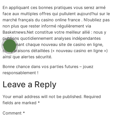
En appliquant ces bonnes pratiques vous serez armé
face aux multiples offres qui pullulent aujourd’hui sur le
marché français du casino online france . N’oubliez pas
non plus que rester informé régulièrement via
Basketnews.Net constitue votre meilleur allié : nous y
publions quotidiennement analyses indépendantes
concernant chaque nouveau site de casino en ligne,
comparaisons détaillées (« nouveau casino en ligne »)
ainsi que alertes sécurité.
Bonne chance dans vos parties futures – jouez
responsablement !
Leave a Reply
Your email address will not be published.
Required
fields are marked
*
Comment
*