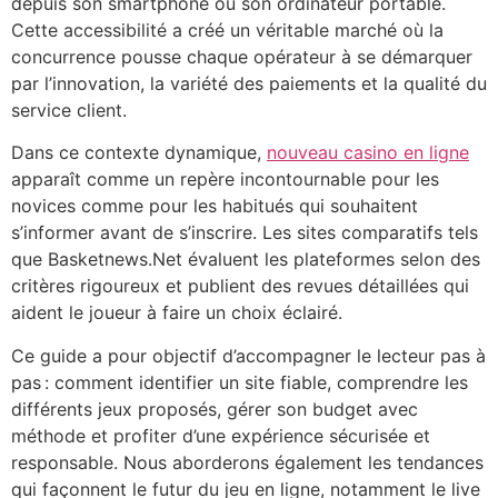
depuis son smartphone ou son ordinateur portable.
Cette accessibilité a créé un véritable marché où la
concurrence pousse chaque opérateur à se démarquer
par l’innovation, la variété des paiements et la qualité du
service client.
Dans ce contexte dynamique,
nouveau casino en ligne
apparaît comme un repère incontournable pour les
novices comme pour les habitués qui souhaitent
s’informer avant de s’inscrire. Les sites comparatifs tels
que Basketnews.Net évaluent les plateformes selon des
critères rigoureux et publient des revues détaillées qui
aident le joueur à faire un choix éclairé.
Ce guide a pour objectif d’accompagner le lecteur pas à
pas : comment identifier un site fiable, comprendre les
différents jeux proposés, gérer son budget avec
méthode et profiter d’une expérience sécurisée et
responsable. Nous aborderons également les tendances
qui façonnent le futur du jeu en ligne, notamment le live