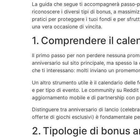
La guida che segue ti accompagnerà passo‑pass
riconoscere i diversi tipi di bonus, a massimizz
pratici per proteggere i tuoi fondi e per sfrut
una vera occasione di vincita.
1. Comprendere il calen
Il primo passo per non perdere nessuna promoz
anniversario sul sito principale, ma spesso la 
che ti interessano: molti inviano un promemor
Un altro strumento utile è il calendario delle 
e per tipo di evento. Le community su Reddit 
aggiornamento mobile e di partnership con p
Distinguere tra anniversario di lancio (celebr
offerte di giochi esclusivi) è fondamentale per
2. Tipologie di bonus a