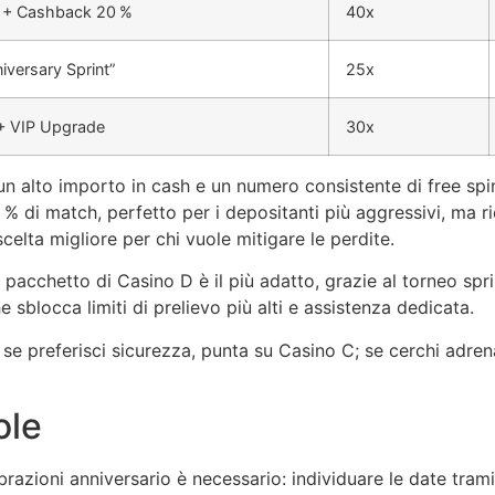
S + Cashback 20 %
40x
versary Sprint”
25x
 + VIP Upgrade
30x
n alto importo in cash e un numero consistente di free spin,
to % di match, perfetto per i depositanti più aggressivi, ma
elta migliore per chi vuole mitigare le perdite.
, il pacchetto di Casino D è il più adatto, grazie al torneo sp
locca limiti di prelievo più alti e assistenza dedicata.
: se preferisci sicurezza, punta su Casino C; se cerchi adren
ole
razioni anniversario è necessario: individuare le date trami