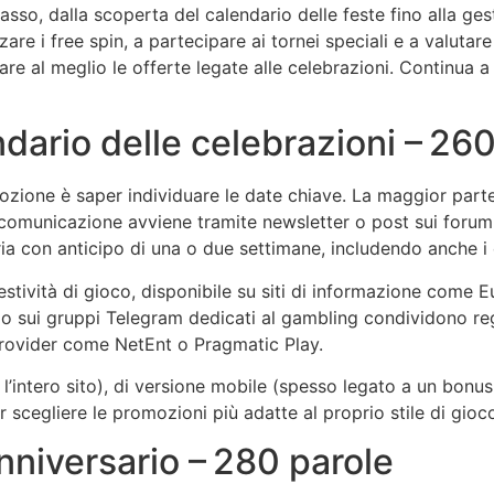
o, dalla scoperta del calendario delle feste fino alla gest
are i free spin, a partecipare ai tornei speciali e a valutare
tare al meglio le offerte legate alle celebrazioni. Continua 
dario delle celebrazioni – 26
ione è saper individuare le date chiave. La maggior parte 
comunicazione avviene tramite newsletter o post sui forum di 
ia con anticipo di una o due settimane, includendo anche i 
festività di gioco, disponibile su siti di informazione come E
o sui gruppi Telegram dedicati al gambling condividono reg
rovider come NetEnt o Pragmatic Play.
a l’intero sito), di versione mobile (spesso legato a un bo
 scegliere le promozioni più adatte al proprio stile di gioc
nniversario – 280 parole