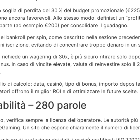
 soglia di perdita del 30 % del budget promozionale (€225).
ono ancora favorevoli. Allo stesso modo, definisci un “profi
a parte (ad esempio €200) per consolidare il guadagno.
 del bankroll per spin, come descritto nella sezione precedent
gni iscrizione, evitando di concentrare troppo denaro in un 
s richiede un wagering di 30x, è più sicuro ritirare solo do
onus. In caso di vincite elevate, valuta di reinvestire solo i
.
 foglio di calcolo: data, casinò, tipo di bonus, importo depos
tori offrono il miglior ROI e di ottimizzare le future scelte.
bilità – 280 parole
o, verifica sempre la licenza dell’operatore. Le autorità pi
ming. Un sito che espone chiaramente il numero di licenz
e misure di protezione dei dati: i casinò certificati ISO 270