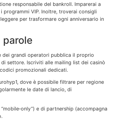
ione responsabile del bankroll. Imparerai a
 i programmi VIP. Inoltre, troverai consigli
a leggere per trasformare ogni anniversario in
0 parole
dei grandi operatori pubblica il proprio
settore. Iscriviti alle mailing list dei casinò
codici promozionali dedicati.
urohyp1, dove è possibile filtrare per regione
olarmente le date di lancio, di
nus “mobile‑only”) e di partnership (accompagna
o.