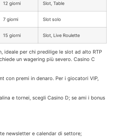
12 giorni
Slot, Table
7 giorni
Slot solo
15 giorni
Slot, Live Roulette
 ideale per chi predilige le slot ad alto RTP
 richiede un wagering più severo. Casino C
rint con premi in denaro. Per i giocatori VIP,
alina e tornei, scegli Casino D; se ami i bonus
te newsletter e calendar di settore;