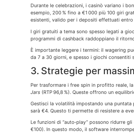
Durante le celebrazioni, i casinò variano i bo
esempio, 200 % fino a €1 000 più 100 giri grat
esistenti, valido per i depositi effettuati entro
I giri gratuiti a tema sono spesso legati a g
programmi di cashback raddoppiano il ritorno 
È importante leggere i termini: il wagering pu
da 7 a 30 giorni, e spesso i giochi consentiti 
3. Strategie per massimi
Per trasformare i free spin in profitto reale, 
Jars
(RTP 96,8 %). Queste offrono un equilibrio
Gestisci la volatilità impostando una puntata p
sarà €4. Questo ti permette di resistere a even
Le funzioni di “auto‑play” possono ridurre gli
€100). In questo modo, il software interrompe