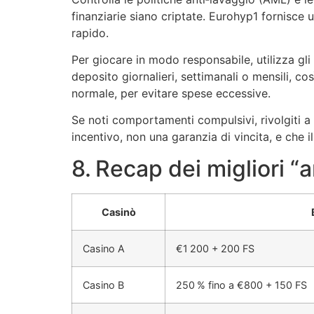
finanziarie siano criptate. Eurohyp1 fornisce u
rapido.
Per giocare in modo responsabile, utilizza gli
deposito giornalieri, settimanali o mensili, cos
normale, per evitare spese eccessive.
Se noti comportamenti compulsivi, rivolgiti 
incentivo, non una garanzia di vincita, e che 
8. Recap dei migliori 
Casinò
Casino A
€1 200 + 200 FS
Casino B
250 % fino a €800 + 150 FS