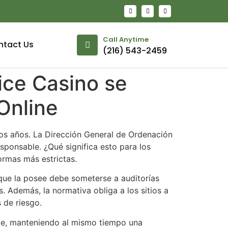
Call Anytime
ntact Us
(216) 543-2459
ice Casino se
Online
os años. La Dirección General de Ordenación
sponsable. ¿Qué significa esto para los
ormas más estrictas.
 que la posee debe someterse a auditorías
s. Además, la normativa obliga a los sitios a
 de riesgo.
nte, manteniendo al mismo tiempo una