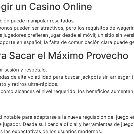
gir un Casino Online
lación puede manipular resultados.
 bonos pueden ser atractivos, pero los requisitos de wageri
jugadores prefieren jugar desde el móvil; un sitio sin versi
oporte en español; la falta de comunicación clara puede ge
ra Sacar el Máximo Provecho
r sesión y respétalo.
as de alta volatilidad para buscar jackpots sin arriesgar t
o y retiros ultra‑rápidos.
 como alcances el nivel requerido; los beneficios aumenta
 notable para adaptarse a la nueva regulación del juego e
e jugador. Desde su licencia oficial y herramientas de jueg
as las expectativas de los usuarios modernos.