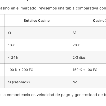
Casino en el mercado, revisemos una tabla comparativa con
Betalice Casino
Casino 
Sí
Sí
10 €
20 €
< 24 h
2‑3 días
100 % + 200 FG
150 % + 100 FG
Sí (cashback)
No
 a la competencia en velocidad de pago y generosidad de b