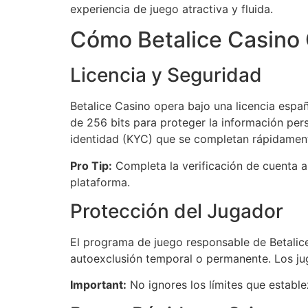
experiencia de juego atractiva y fluida.
Cómo Betalice Casino 
Licencia y Seguridad
Betalice Casino opera bajo una licencia españ
de 256 bits para proteger la información per
identidad (KYC) que se completan rápidamente
Pro Tip:
Completa la verificación de cuenta an
plataforma.
Protección del Jugador
El programa de juego responsable de Betalice
autoexclusión temporal o permanente. Los jug
Important:
No ignores los límites que establez