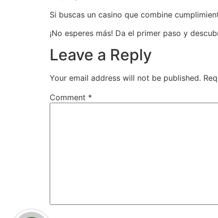
Si buscas un casino que combine cumplimiento 
¡No esperes más! Da el primer paso y descubre
Leave a Reply
Your email address will not be published.
Req
Comment
*