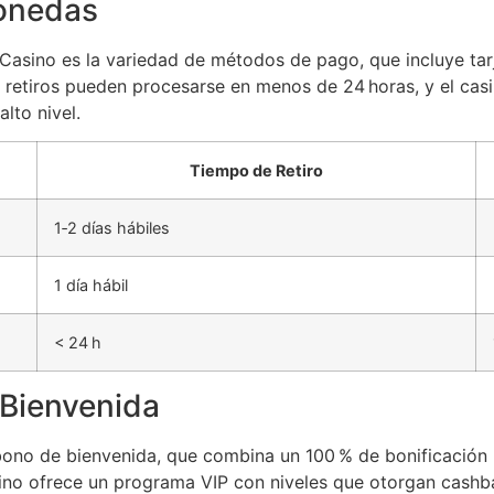
onedas
 Casino es la variedad de métodos de pago, que incluye tar
retiros pueden procesarse en menos de 24 horas, y el casi
lto nivel.
Tiempo de Retiro
1‑2 días hábiles
1 día hábil
< 24 h
 Bienvenida
bono de bienvenida, que combina un 100 % de bonificación 
no ofrece un programa VIP con niveles que otorgan cashbac