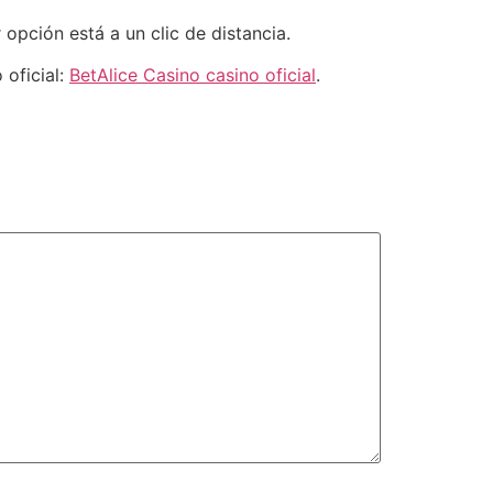
opción está a un clic de distancia.
 oficial:
BetAlice Casino casino oficial
.