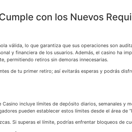
Cumple con los Nuevos Requi
ola válida, lo que garantiza que sus operaciones son auditad
sonal y financiera de los usuarios. Además, el casino ha i
, permitiendo retiros sin demoras innecesarias.
tes de tu primer retiro; así evitarás esperas y podrás disf
 Casino incluye límites de depósito diarios, semanales y m
adores pueden establecer estos límites desde el área de “R
cas. Si superas el límite, podrías enfrentar bloqueos de cue