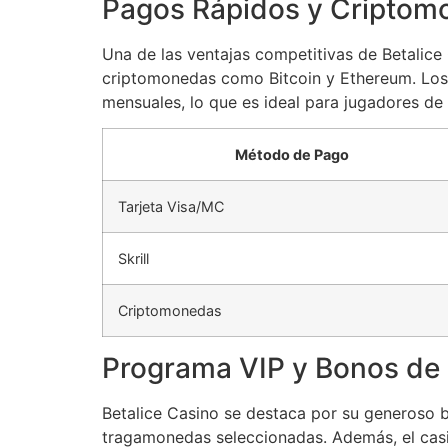
Pagos Rápidos y Criptom
Una de las ventajas competitivas de Betalice
criptomonedas como Bitcoin y Ethereum. Los 
mensuales, lo que es ideal para jugadores de a
Método de Pago
Tarjeta Visa/MC
Skrill
Criptomonedas
Programa VIP y Bonos de
Betalice Casino se destaca por su generoso 
tragamonedas seleccionadas. Además, el casi