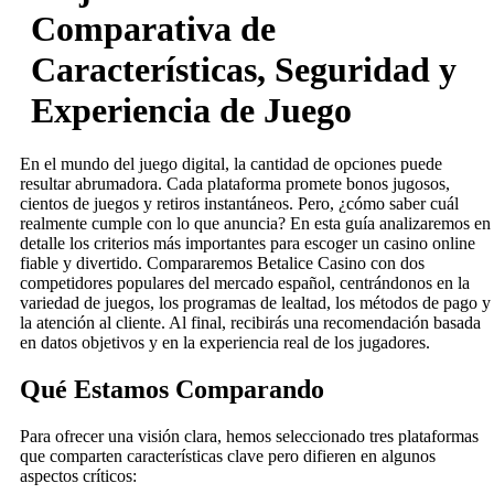
Comparativa de
Características, Seguridad y
Experiencia de Juego
En el mundo del juego digital, la cantidad de opciones puede
resultar abrumadora. Cada plataforma promete bonos jugosos,
cientos de juegos y retiros instantáneos. Pero, ¿cómo saber cuál
realmente cumple con lo que anuncia? En esta guía analizaremos en
detalle los criterios más importantes para escoger un casino online
fiable y divertido. Compararemos Betalice Casino con dos
competidores populares del mercado español, centrándonos en la
variedad de juegos, los programas de lealtad, los métodos de pago y
la atención al cliente. Al final, recibirás una recomendación basada
en datos objetivos y en la experiencia real de los jugadores.
Qué Estamos Comparando
Para ofrecer una visión clara, hemos seleccionado tres plataformas
que comparten características clave pero difieren en algunos
aspectos críticos: