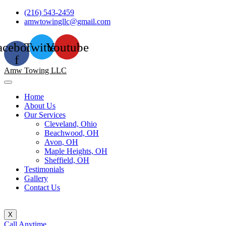
Skip
(216) 543-2459
to
amwtowingllc@gmail.com
content
acebook-
Twitter
Youtube
f
Amw Towing LLC
Home
About Us
Our Services
Cleveland, Ohio
Beachwood, OH
Avon, OH
Maple Heights, OH
Sheffield, OH
Testimonials
Gallery
Contact Us
X
Call Anytime