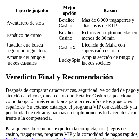
Mejor
Tipo de jugador
Razón
opción
Betalice
Más de 6 000 tragaperras y
Aventurero de slots
Casino
altas tasas de RTP
Betalice
Retiros en criptomonedas en
Fanático de cripto
Casino
menos de 30 min
Jugador que busca
Licencia de Malta con
CasinoX
seguridad regulatoria
supervisión estricta
Amante del bingo y
Amplia sección de bingo y
LuckySpin
juegos casuales
juegos sociales
Veredicto Final y Recomendación
Después de comparar características, seguridad, velocidad de pago 
atención al cliente, queda claro que Betalice Casino se posiciona
como la opción más equilibrada para la mayoría de los jugadores
españoles. Su extenso catálogo, el programa VIP con cashback y la
posibilidad de retirar ganancias en criptomonedas lo hacen destacar
frente a la competencia.
Para quienes buscan una experiencia completa, con juegos de
casino, tragaperras, programa VIP y la comodidad de pagos rápidos,