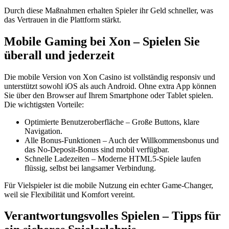
Durch diese Maßnahmen erhalten Spieler ihr Geld schneller, was
das Vertrauen in die Plattform stärkt.
Mobile Gaming bei Xon – Spielen Sie
überall und jederzeit
Die mobile Version von Xon Casino ist vollständig responsiv und
unterstützt sowohl iOS als auch Android. Ohne extra App können
Sie über den Browser auf Ihrem Smartphone oder Tablet spielen.
Die wichtigsten Vorteile:
Optimierte Benutzeroberfläche – Große Buttons, klare
Navigation.
Alle Bonus‑Funktionen – Auch der Willkommensbonus und
das No‑Deposit‑Bonus sind mobil verfügbar.
Schnelle Ladezeiten – Moderne HTML5‑Spiele laufen
flüssig, selbst bei langsamer Verbindung.
Für Vielspieler ist die mobile Nutzung ein echter Game‑Changer,
weil sie Flexibilität und Komfort vereint.
Verantwortungsvolles Spielen – Tipps für