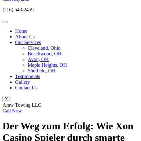
(216) 543-2459
Home
About Us
Our Services
Cleveland, Ohio
Beachwood, OH
Avon, OH
Maple Heights, OH
Sheffield, OH
Testimonials
Gallery
Contact Us
X
Amw Towing LLC
Call Now
Der Weg zum Erfolg: Wie Xon
Casino Spieler durch smarte