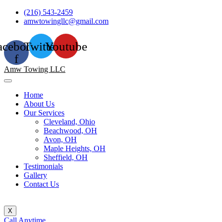
Skip
(216) 543-2459
to
amwtowingllc@gmail.com
content
acebook-
Twitter
Youtube
f
Amw Towing LLC
Home
About Us
Our Services
Cleveland, Ohio
Beachwood, OH
Avon, OH
Maple Heights, OH
Sheffield, OH
Testimonials
Gallery
Contact Us
X
Call Anytime