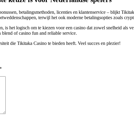
bonussen, betalingsmethoden, licenties en klantenservice – blijkt Tikit
ortweddenschappen, terwijl het ook moderne betalingsopties zoals crypt
en, is het logisch om te kiezen voor een casino dat zowel snelheid als 
 blend of casino fun and reliable service.
iteit die Tikitaka Casino te bieden heeft. Veel succes en plezier!
*