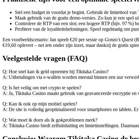
Stel een budget in voordat je begint. Gebruik de limiettool van 
Maak gebruik van de gratis demo‑versies. Zo kun je een spel ui
Controleer de RTP van een slot; een hogere RTP (bijv. 97 %) be
Profiteer van de loyaliteitsbeloningen. Speel regelmatig om p
Een voorbeeldscenario: Jan speelt €20 per sessie op
Gonzo’s Quest
(RT
€19,60 oplevert – net iets onder zijn inzet, maar dankzij de gratis spi
Veelgestelde vragen (FAQ)
Q: Hoe snel kan ik geld opnemen bij Tikitaka Casino?
A: Uitbetalingen via e‑wallets worden meestal binnen een uur verwer
Q: Is het veilig om met crypto te spelen?
A: Ja, Tikitaka Casino maakt gebruik van geavanceerde encryptie en 
Q: Kan ik ook op mijn mobiel spelen?
A: De site is volledig geoptimaliseerd voor smartphones en tablets. Er 
Q: Wat moet ik doen als ik gokproblemen merk?
A: Tikitaka Casino biedt zelfuitsluiting en limietinstellingen. Daarna
Conclusie: Waarom Tikitaka Casino de best