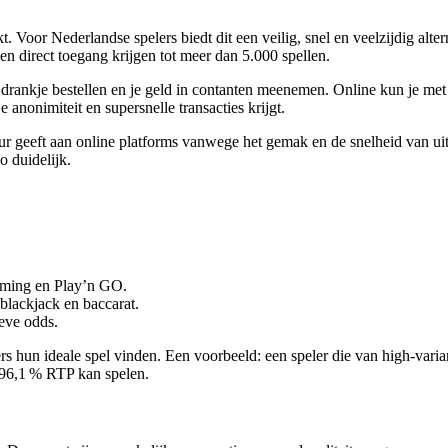
oor Nederlandse spelers biedt dit een veilig, snel en veelzijdig alterna
 direct toegang krijgen tot meer dan 5.000 spellen.
n drankje bestellen en je geld in contanten meenemen. Online kun je met 
anonimiteit en supersnelle transacties krijgt.
eur geeft aan online platforms vanwege het gemak en de snelheid van u
o duidelijk.
gaming en Play’n GO.
 blackjack en baccarat.
eve odds.
ers hun ideale spel vinden. Een voorbeeld: een speler die van high‑vari
96,1 % RTP kan spelen.