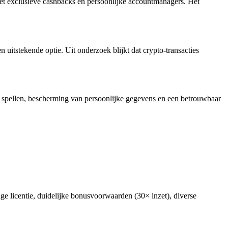
met exclusieve cashbacks en persoonlijke accountmanagers. Het
n uitstekende optie. Uit onderzoek blijkt dat crypto‑transacties
e spellen, bescherming van persoonlijke gegevens en een betrouwbaar
dige licentie, duidelijke bonusvoorwaarden (30× inzet), diverse