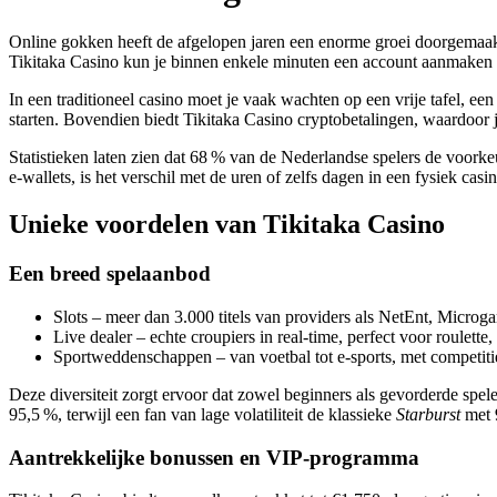
Online gokken heeft de afgelopen jaren een enorme groei doorgemaakt. V
Tikitaka Casino kun je binnen enkele minuten een account aanmaken en
In een traditioneel casino moet je vaak wachten op een vrije tafel, ee
starten. Bovendien biedt Tikitaka Casino cryptobetalingen, waardoor je 
Statistieken laten zien dat 68 % van de Nederlandse spelers de voork
e‑wallets, is het verschil met de uren of zelfs dagen in een fysiek casin
Unieke voordelen van Tikitaka Casino
Een breed spelaanbod
Slots – meer dan 3.000 titels van providers als NetEnt, Micro
Live dealer – echte croupiers in real‑time, perfect voor roulette,
Sportweddenschappen – van voetbal tot e‑sports, met competiti
Deze diversiteit zorgt ervoor dat zowel beginners als gevorderde spel
95,5 %, terwijl een fan van lage volatiliteit de klassieke
Starburst
met 
Aantrekkelijke bonussen en VIP‑programma