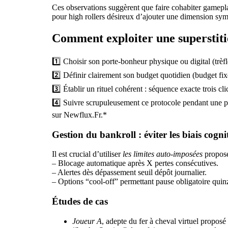
Ces observations suggèrent que faire cohabiter gameplay
pour high rollers désireux d’ajouter une dimension sy
Comment exploiter une superstiti
1️⃣ Choisir son porte‑bonheur physique ou digital (trèfl
2️⃣ Définir clairement son budget quotidien (budget fixe
3️⃣ Établir un rituel cohérent : séquence exacte trois
4️⃣ Suivre scrupuleusement ce protocole pendant une pér
sur Newflux.Fr.*
Gestion du bankroll : éviter les biais cogniti
Il est crucial d’utiliser
les limites auto‑imposées
proposé
– Blocage automatique après X pertes consécutives.
– Alertes dès dépassement seuil dépôt journalier.
– Options “cool‑off” permettant pause obligatoire qui
Études de cas
Joueur A
, adepte du fer à cheval virtuel propos