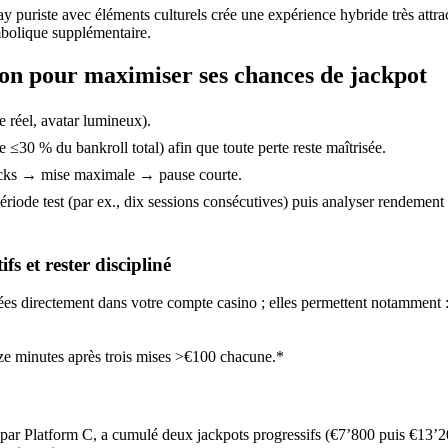
 puriste avec éléments culturels crée une expérience hybride très attra
mbolique supplémentaire.
on pour maximiser ses chances de jackpot
e réel, avatar lumineux).
 ≤30 % du bankroll total) afin que toute perte reste maîtrisée.
 clicks → mise maximale → pause courte.
iode test (par ex., dix sessions consécutives) puis analyser rendement 
fs et rester discipliné
es directement dans votre compte casino ; elles permettent notamment 
nze minutes après trois mises >€100 chacune.*
é par Platform C, a cumulé deux jackpots progressifs (€7’800 puis €13’