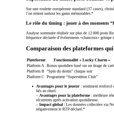
Sur une roulette européenne standard (37 cases), chois
l’on retient surtout les gains mémorables.*
Le rôle du timing : jouer à des moments “
Analyse sommaire réalisée sur plus de 12 000 posts R
fréquence déclarée d’évènements «chanceux» grimpe 
Comparaison des plateformes qui i
Plateforme
Fonctionnalité « Lucky Charm »
Platform A
Bonus quotidien basé sur un tirage de cart
Platform B
“Spin du destin” chaque soir
Platform C
Programme “Superstition Club”
Avantages pour le joueur
: sentiment renforcé
liés au rituel.
–
Avantages pour la plateforme
: meilleure ré
récurrents après activation quotidienne.
–
Impact global
: Les données collectées via Ne
négativement le RTP déclaré.*