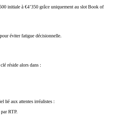
€500 initiale à €4’350 grâce uniquement au slot Book of
our éviter fatigue décisionnelle.
lé réside alors dans :
lié aux attentes irréalistes :
 par RTP.