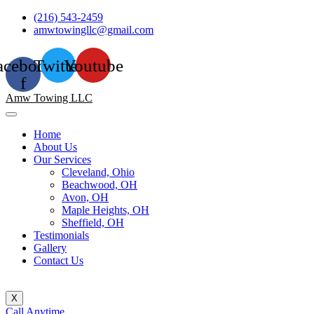
Skip
(216) 543-2459
to
amwtowingllc@gmail.com
content
acebook-
Twitter
Youtube
f
Amw Towing LLC
Home
About Us
Our Services
Cleveland, Ohio
Beachwood, OH
Avon, OH
Maple Heights, OH
Sheffield, OH
Testimonials
Gallery
Contact Us
X
Call Anytime