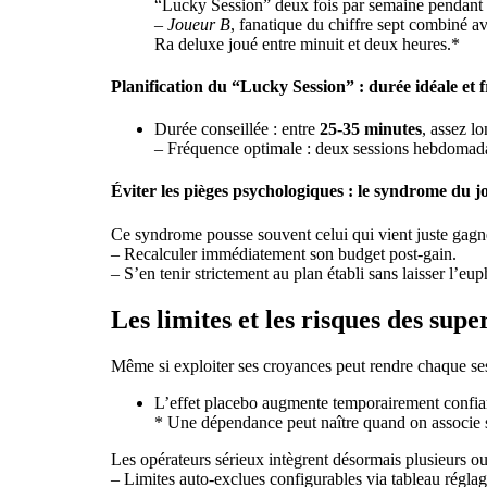
“Lucky Session” deux fois par semaine pendant t
–
Joueur B
, fanatique du chiffre sept combiné a
Ra deluxe joué entre minuit et deux heures.*
Planification du “Lucky Session” : durée idéale et 
Durée conseillée : entre
25‑35 minutes
, assez l
– Fréquence optimale : deux sessions hebdomadair
Éviter les pièges psychologiques : le syndrome du 
Ce syndrome pousse souvent celui qui vient juste gag
– Recalculer immédiatement son budget post‑gain.
– S’en tenir strictement au plan établi sans laisser l’eup
Les limites et les risques des sup
Même si exploiter ses croyances peut rendre chaque sessio
L’effet placebo augmente temporairement confian
* Une dépendance peut naître quand on associe su
Les opérateurs sérieux intègrent désormais plusieurs out
– Limites auto‑exclues configurables via tableau réglag