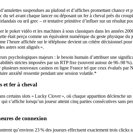
es d’amulettes suspendues au plafond et d’affiches promettant chance et p
ec du sel avant chaque lancer ou déposant un fer à cheval près du croupi
rlandais ou œil grec – et tentative primitive d’influer sur un résultat pou
le poker vidéo et les machines à sous classiques dans les années 2000, 
partie était perçu comme un équivalent numérique du geste physique du je
e l’heure affichée sur le téléphone devient un critère décisionnel pour c
es astres sont alignés ».
eurs psychologiques majeurs : le besoin humain d’attribuer une significati
abilités strictes imposées par un RTP fixe (souvent autour de 96–98 %)
par plusieurs nouveaux casinos en ligne France tel que ceux évalués par
uire anxiété ressentie pendant une session volatile.*
s et fer à cheval
ns certains slots « Lucky Clover », où chaque apparition déclenche un
qui s’affiche lorsqu’un joueur atteint cinq parties consécutives sans p
 heures de connexion
trent qu’environ 23 % des joueurs effectuent exactement trois clicks ra