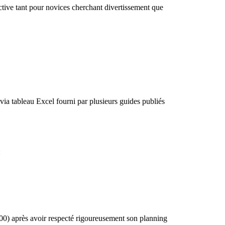
ctive tant pour novices cherchant divertissement que
via tableau Excel fourni par plusieurs guides publiés
:
200) après avoir respecté rigoureusement son planning