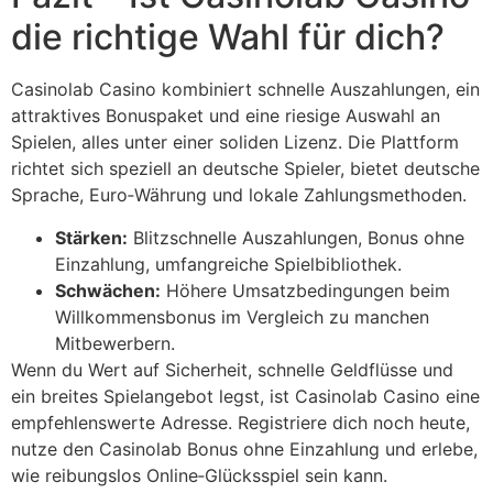
die richtige Wahl für dich?
Casinolab Casino kombiniert schnelle Auszahlungen, ein
attraktives Bonuspaket und eine riesige Auswahl an
Spielen, alles unter einer soliden Lizenz. Die Plattform
richtet sich speziell an deutsche Spieler, bietet deutsche
Sprache, Euro‑Währung und lokale Zahlungsmethoden.
Stärken:
Blitzschnelle Auszahlungen, Bonus ohne
Einzahlung, umfangreiche Spielbibliothek.
Schwächen:
Höhere Umsatzbedingungen beim
Willkommensbonus im Vergleich zu manchen
Mitbewerbern.
Wenn du Wert auf Sicherheit, schnelle Geldflüsse und
ein breites Spielangebot legst, ist Casinolab Casino eine
empfehlenswerte Adresse. Registriere dich noch heute,
nutze den Casinolab Bonus ohne Einzahlung und erlebe,
wie reibungslos Online‑Glücksspiel sein kann.