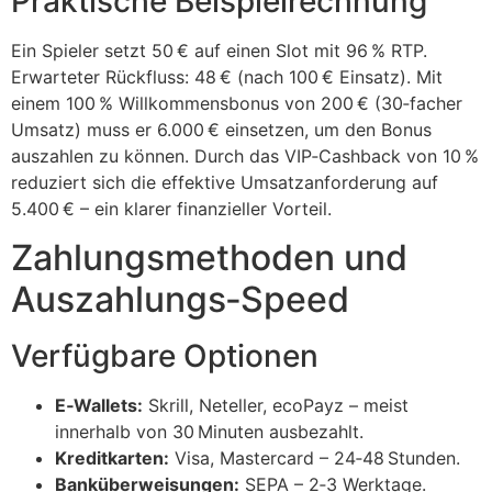
Praktische Beispielrechnung
Ein Spieler setzt 50 € auf einen Slot mit 96 % RTP.
Erwarteter Rückfluss: 48 € (nach 100 € Einsatz). Mit
einem 100 % Willkommensbonus von 200 € (30‑facher
Umsatz) muss er 6.000 € einsetzen, um den Bonus
auszahlen zu können. Durch das VIP‑Cashback von 10 %
reduziert sich die effektive Umsatzanforderung auf
5.400 € – ein klarer finanzieller Vorteil.
Zahlungsmethoden und
Auszahlungs‑Speed
Verfügbare Optionen
E‑Wallets:
Skrill, Neteller, ecoPayz – meist
innerhalb von 30 Minuten ausbezahlt.
Kreditkarten:
Visa, Mastercard – 24‑48 Stunden.
Banküberweisungen:
SEPA – 2‑3 Werktage.