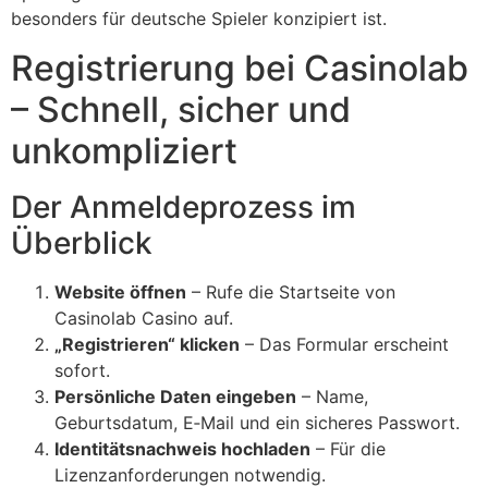
besonders für deutsche Spieler konzipiert ist.
Registrierung bei Casinolab
– Schnell, sicher und
unkompliziert
Der Anmeldeprozess im
Überblick
Website öffnen
– Rufe die Startseite von
Casinolab Casino auf.
„Registrieren“ klicken
– Das Formular erscheint
sofort.
Persönliche Daten eingeben
– Name,
Geburtsdatum, E‑Mail und ein sicheres Passwort.
Identitätsnachweis hochladen
– Für die
Lizenzanforderungen notwendig.