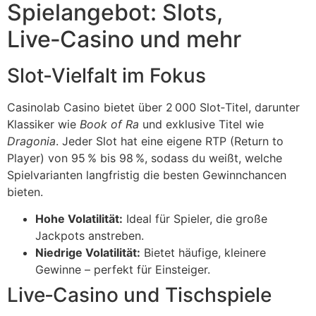
Spielangebot: Slots,
Live‑Casino und mehr
Slot‑Vielfalt im Fokus
Casinolab Casino bietet über 2 000 Slot‑Titel, darunter
Klassiker wie
Book of Ra
und exklusive Titel wie
Dragonia
. Jeder Slot hat eine eigene RTP (Return to
Player) von 95 % bis 98 %, sodass du weißt, welche
Spielvarianten langfristig die besten Gewinnchancen
bieten.
Hohe Volatilität:
Ideal für Spieler, die große
Jackpots anstreben.
Niedrige Volatilität:
Bietet häufige, kleinere
Gewinne – perfekt für Einsteiger.
Live‑Casino und Tischspiele