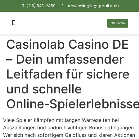
(216) 543-2459
amwtowingllc@gmail.com
Call Now
Casinolab Casino DE
– Dein umfassender
Leitfaden für sichere
und schnelle
Online‑Spielerlebniss
Viele Spieler kämpfen mit langen Wartezeiten bei
Auszahlungen und undurchsichtigen Bonusbedingungen.
Wer sich nach sofortigem Geldfluss und klaren Aktionen