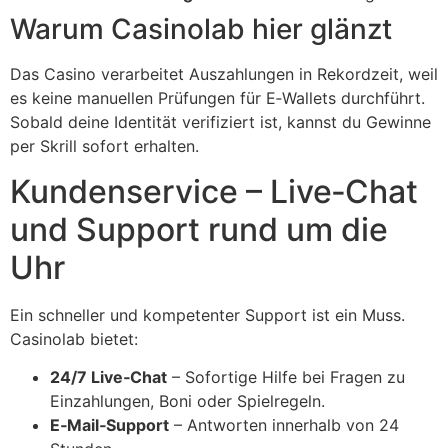
Warum Casinolab hier glänzt
Das Casino verarbeitet Auszahlungen in Rekordzeit, weil
es keine manuellen Prüfungen für E‑Wallets durchführt.
Sobald deine Identität verifiziert ist, kannst du Gewinne
per Skrill sofort erhalten.
Kundenservice – Live‑Chat
und Support rund um die
Uhr
Ein schneller und kompetenter Support ist ein Muss.
Casinolab bietet:
24/7 Live‑Chat
– Sofortige Hilfe bei Fragen zu
Einzahlungen, Boni oder Spielregeln.
E‑Mail‑Support
– Antworten innerhalb von 24