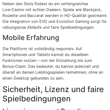
Neben den Slots findest du ein umfangreiches
Live‑Casino mit echten Dealern. Spiele wie Blackjack,
Roulette und Baccarat werden in HD-Qualität gestreamt.
Die Integration von EVO und Evolution Gaming sorgt für
reibungslose Abläufe und faire Spielbedingungen.
Mobile Erfahrung
Die Plattform ist vollständig responsiv. Auf
Smartphones und Tablets kannst du dieselben
Funktionen nutzen – von der Einzahlung bis zum
Bonus‑Claim. Das bedeutet, du kannst jederzeit und
überall an deinen Lieblingsspielen teilnehmen, ohne an
einen Desktop gebunden zu sein.
Sicherheit, Lizenz und faire
Spielbedingungen