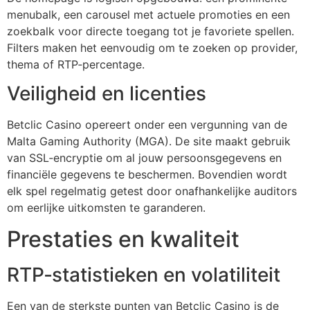
menubalk, een carousel met actuele promoties en een
zoekbalk voor directe toegang tot je favoriete spellen.
Filters maken het eenvoudig om te zoeken op provider,
thema of RTP‑percentage.
Veiligheid en licenties
Betclic Casino opereert onder een vergunning van de
Malta Gaming Authority (MGA). De site maakt gebruik
van SSL‑encryptie om al jouw persoonsgegevens en
financiële gegevens te beschermen. Bovendien wordt
elk spel regelmatig getest door onafhankelijke auditors
om eerlijke uitkomsten te garanderen.
Prestaties en kwaliteit
RTP‑statistieken en volatiliteit
Een van de sterkste punten van Betclic Casino is de