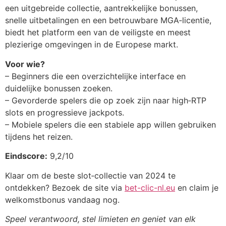
een uitgebreide collectie, aantrekkelijke bonussen,
snelle uitbetalingen en een betrouwbare MGA‑licentie,
biedt het platform een van de veiligste en meest
plezierige omgevingen in de Europese markt.
Voor wie?
– Beginners die een overzichtelijke interface en
duidelijke bonussen zoeken.
– Gevorderde spelers die op zoek zijn naar high‑RTP
slots en progressieve jackpots.
– Mobiele spelers die een stabiele app willen gebruiken
tijdens het reizen.
Eindscore:
9,2/10
Klaar om de beste slot‑collectie van 2024 te
ontdekken? Bezoek de site via
bet-clic-nl.eu
en claim je
welkomstbonus vandaag nog.
Speel verantwoord, stel limieten en geniet van elk