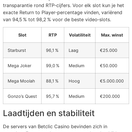
transparantie rond RTP‑cijfers. Voor elk slot kun je het
exacte Return to Player-percentage vinden, variërend
van 94,5 % tot 98,2 % voor de beste video‑slots.
Slot
RTP
Volatiliteit
Max. winst
Starburst
96,1 %
Laag
€25.000
Mega Joker
99,0 %
Medium
€50.000
Mega Moolah
88,1 %
Hoog
€5.000.000
Gonzo’s Quest
95,7 %
Medium
€200.000
Laadtijden en stabiliteit
De servers van Betclic Casino bevinden zich in