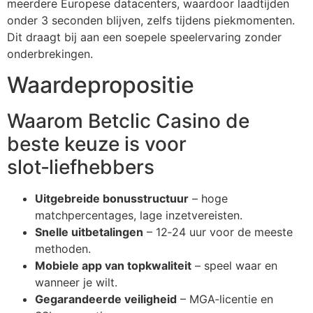
meerdere Europese datacenters, waardoor laadtijden
onder 3 seconden blijven, zelfs tijdens piekmomenten.
Dit draagt bij aan een soepele speelervaring zonder
onderbrekingen.
Waardepropositie
Waarom Betclic Casino de
beste keuze is voor
slot‑liefhebbers
Uitgebreide bonusstructuur
– hoge
matchpercentages, lage inzetvereisten.
Snelle uitbetalingen
– 12‑24 uur voor de meeste
methoden.
Mobiele app van topkwaliteit
– speel waar en
wanneer je wilt.
Gegarandeerde veiligheid
– MGA‑licentie en