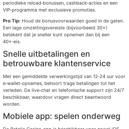
periodieke reload‑bonussen, cashback‑acties en een
VIP‑programma met exclusieve promoties.
Pro Tip:
Houd de bonusvoorwaarden goed in de gaten.
Een lage omzettingsvereiste (bijvoorbeeld 30×)
betekent dat je sneller kunt opnemen dan bij een
40×‑eis.
Snelle uitbetalingen en
betrouwbare klantenservice
Met een gemiddelde verwerkingstijd van 12‑24 uur voor
e‑wallet‑opnames, behoort trage betalingen tot het
verleden. De live‑chat en telefonische support zijn 24/7
beschikbaar, waardoor vragen direct beantwoord
worden.
Mobiele app: spelen onderweg