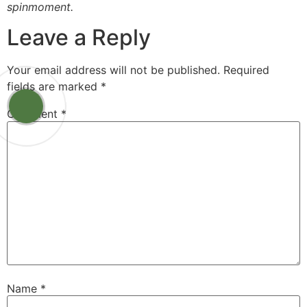
spinmoment.
Leave a Reply
Your email address will not be published.
Required
fields are marked
*
Comment
*
Name
*