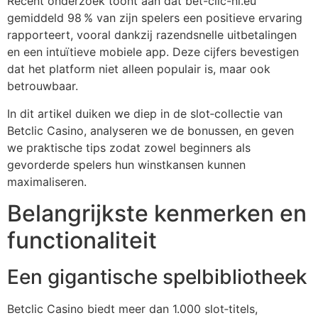
Recent onderzoek toont aan dat bet-clic-nl.eu
gemiddeld 98 % van zijn spelers een positieve ervaring
rapporteert, vooral dankzij razendsnelle uitbetalingen
en een intuïtieve mobiele app. Deze cijfers bevestigen
dat het platform niet alleen populair is, maar ook
betrouwbaar.
In dit artikel duiken we diep in de slot‑collectie van
Betclic Casino, analyseren we de bonussen, en geven
we praktische tips zodat zowel beginners als
gevorderde spelers hun winstkansen kunnen
maximaliseren.
Belangrijkste kenmerken en
functionaliteit
Een gigantische spelbibliotheek
Betclic Casino biedt meer dan 1.000 slot‑titels,