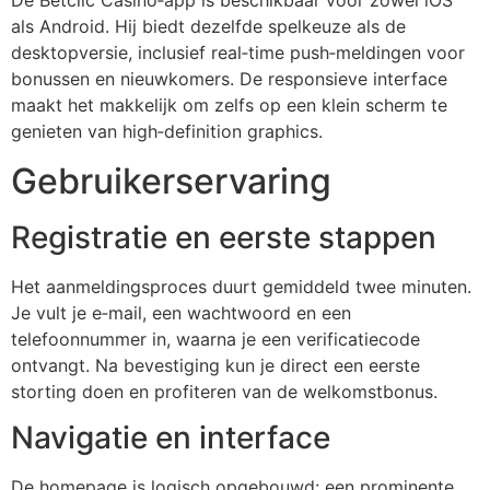
De Betclic Casino‑app is beschikbaar voor zowel iOS
als Android. Hij biedt dezelfde spelkeuze als de
desktopversie, inclusief real‑time push‑meldingen voor
bonussen en nieuwkomers. De responsieve interface
maakt het makkelijk om zelfs op een klein scherm te
genieten van high‑definition graphics.
Gebruikerservaring
Registratie en eerste stappen
Het aanmeldingsproces duurt gemiddeld twee minuten.
Je vult je e‑mail, een wachtwoord en een
telefoonnummer in, waarna je een verificatiecode
ontvangt. Na bevestiging kun je direct een eerste
storting doen en profiteren van de welkomstbonus.
Navigatie en interface
De homepage is logisch opgebouwd: een prominente