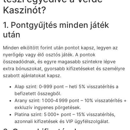
Kaszinót?
1. Pontgyűjtés minden játék
után
Minden elköltött forint után pontot kapsz, legyen az
nyerőgép vagy élő osztós játék. A pontok
összeadódnak, és egyre magasabb szintekre lépve
extra bónuszokat, gyorsabb kifizetéseket és személyre
szabott ajánlatokat kapsz.
Alap szint: 0‑999 pont – heti 5% visszatérítés a
befizetett összegből.
Arany szint: 1 000‑4 999 pont – 10% visszatérítés +
exkluzív ingyenes pörgetések.
Platina szint: 5 000+ pont – 15% visszatérítés,
azonnali kifizetések és VIP ügyfélszolgálat.