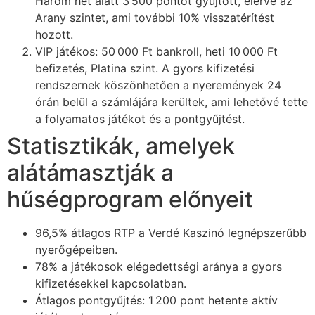
Három hét alatt 3 500 pontot gyűjtött, elérve az
Arany szintet, ami további 10% visszatérítést
hozott.
VIP játékos: 50 000 Ft bankroll, heti 10 000 Ft
befizetés, Platina szint. A gyors kifizetési
rendszernek köszönhetően a nyeremények 24
órán belül a számlájára kerültek, ami lehetővé tette
a folyamatos játékot és a pontgyűjtést.
Statisztikák, amelyek
alátámasztják a
hűségprogram előnyeit
96,5% átlagos RTP a Verdé Kaszinó legnépszerűbb
nyerőgépeiben.
78% a játékosok elégedettségi aránya a gyors
kifizetésekkel kapcsolatban.
Átlagos pontgyűjtés: 1 200 pont hetente aktív