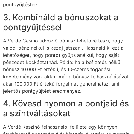
pontgyűjtéshez.
3. Kombináld a bónuszokat a
pontgyűjtéssel
A Verde Casino üdvözlő bónusz lehetővé teszi, hogy
valódi pénz nélkül is kezdj játszani. Használd ki ezt a
lehetőséget, hogy pontot gyűjts anélkül, hogy saját
pénzedet kockáztatnád. Példa: ha a befizetés nélküli
bónusz 10 000 Ft értékű, és 10‑szeres fogadási
követelmény van, akkor már a bónusz felhasználásával
akár 100 000 Ft értékű forgalmat generálhatsz, ami
jelentős pontgyűjtést eredményez.
4. Kövesd nyomon a pontjaid és
a szintváltásokat
A Verdé Kaszinó felhasználói felülete egy könnyen