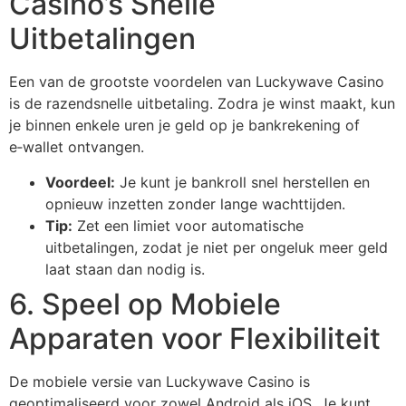
Casino’s Snelle
Uitbetalingen
Een van de grootste voordelen van Luckywave Casino
is de razendsnelle uitbetaling. Zodra je winst maakt, kun
je binnen enkele uren je geld op je bankrekening of
e‑wallet ontvangen.
Voordeel:
Je kunt je bankroll snel herstellen en
opnieuw inzetten zonder lange wachttijden.
Tip:
Zet een limiet voor automatische
uitbetalingen, zodat je niet per ongeluk meer geld
laat staan dan nodig is.
6. Speel op Mobiele
Apparaten voor Flexibiliteit
De mobiele versie van Luckywave Casino is
geoptimaliseerd voor zowel Android als iOS. Je kunt