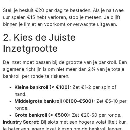
Stel, je besluit €20 per dag te besteden. Als je na twee
uur spelen €15 hebt verloren, stop je meteen. Je blijft
binnen je limiet en voorkomt onverwachte uitgaven.
2. Kies de Juiste
Inzetgrootte
De inzet moet passen bij de grootte van je bankroll. Een
algemene richtlijn is om niet meer dan 2 % van je totale
bankroll per ronde te riskeren.
Kleine bankroll (< €100):
Zet €1‑2 per spin of
hand.
Middelgrote bankroll (€100‑€500):
Zet €5‑10 per
ronde.
Grote bankroll (> €500):
Zet €20‑50 per ronde.
Industry Secret:
Bij slots met een hogere volatiliteit kun
je beter een lagere inzet kiezen om de bankroll langer