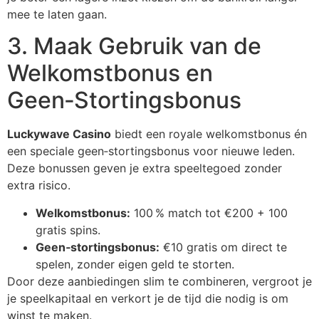
mee te laten gaan.
3. Maak Gebruik van de
Welkomstbonus en
Geen‑Stortingsbonus
Luckywave Casino
biedt een royale welkomstbonus én
een speciale geen‑stortingsbonus voor nieuwe leden.
Deze bonussen geven je extra speeltegoed zonder
extra risico.
Welkomstbonus:
100 % match tot €200 + 100
gratis spins.
Geen‑stortingsbonus:
€10 gratis om direct te
spelen, zonder eigen geld te storten.
Door deze aanbiedingen slim te combineren, vergroot je
je speelkapitaal en verkort je de tijd die nodig is om
winst te maken.