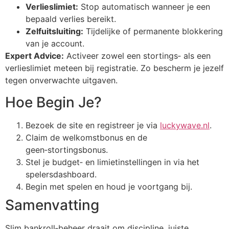
Verlieslimiet:
Stop automatisch wanneer je een
bepaald verlies bereikt.
Zelfuitsluiting:
Tijdelijke of permanente blokkering
van je account.
Expert Advice:
Activeer zowel een stortings‑ als een
verlieslimiet meteen bij registratie. Zo bescherm je jezelf
tegen onverwachte uitgaven.
Hoe Begin Je?
Bezoek de site en registreer je via
luckywave.nl
.
Claim de welkomstbonus en de
geen‑stortingsbonus.
Stel je budget‑ en limietinstellingen in via het
spelersdashboard.
Begin met spelen en houd je voortgang bij.
Samenvatting
Slim bankroll‑beheer draait om discipline, juiste