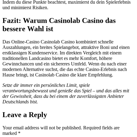
Indem du diese Punkte beachtest, maximierst du dein Spielerlebnis
und minimierst Risiken.
Fazit: Warum Casinolab Casino das
bessere Wahl ist
Das Online‑Casino Casinolab Casino kombiniert schnelle
Auszahlungen, ein breites Spielangebot, attraktive Boni und einen
erstklassigen Kundenservice. Im direkten Vergleich mit einem
traditionellen Landcasino bietet es mehr Komfort, höhere
Gewinnchancen und ein sichereres Umfeld. Wenn du nach einer
modernen Alternative suchst, die das echte Casino‑Erlebnis nach
Hause bringt, ist Casinolab Casino die klare Empfehlung.
Setze dir immer ein persönliches Limit, spiele
verantwortungsbewusst und genieße das Spiel – und das alles mit
der Gewissheit, dass du bei einem der zuverlässigsten Anbieter
Deutschlands bist.
Leave a Reply
Your email address will not be published.
Required fields are
marked
*