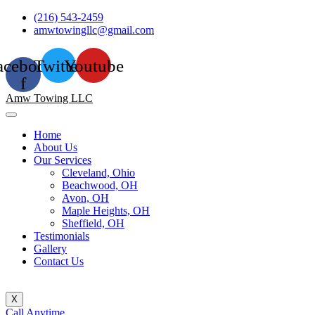
Skip
(216) 543-2459
to
amwtowingllc@gmail.com
content
acebook-
Twitter
Youtube
f
Amw Towing LLC
Home
About Us
Our Services
Cleveland, Ohio
Beachwood, OH
Avon, OH
Maple Heights, OH
Sheffield, OH
Testimonials
Gallery
Contact Us
X
Call Anytime