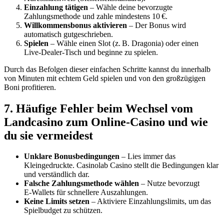
Einzahlung tätigen
– Wähle deine bevorzugte
Zahlungsmethode und zahle mindestens 10 €.
Willkommensbonus aktivieren
– Der Bonus wird
automatisch gutgeschrieben.
Spielen
– Wähle einen Slot (z. B. Dragonia) oder einen
Live‑Dealer‑Tisch und beginne zu spielen.
Durch das Befolgen dieser einfachen Schritte kannst du innerhalb
von Minuten mit echtem Geld spielen und von den großzügigen
Boni profitieren.
7. Häufige Fehler beim Wechsel vom
Landcasino zum Online‑Casino und wie
du sie vermeidest
Unklare Bonusbedingungen
– Lies immer das
Kleingedruckte. Casinolab Casino stellt die Bedingungen klar
und verständlich dar.
Falsche Zahlungsmethode wählen
– Nutze bevorzugt
E‑Wallets für schnellere Auszahlungen.
Keine Limits setzen
– Aktiviere Einzahlungslimits, um das
Spielbudget zu schützen.