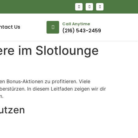
Call Anytime
ntact Us
(216) 543-2459
re im Slotlounge
en Bonus‑Aktionen zu profitieren. Viele
erstürzen. In diesem Leitfaden zeigen wir dir
n.
nutzen