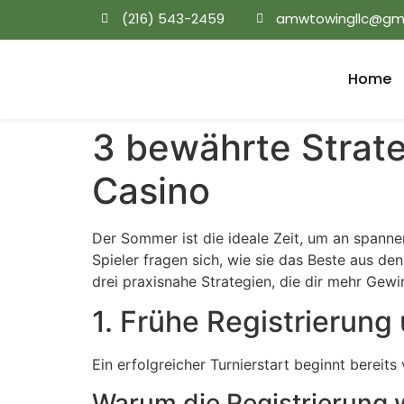
(216) 543-2459
amwtowingllc@gm
Home
3 bewährte Strate
Casino
Der Sommer ist die ideale Zeit, um an spanne
Spieler fragen sich, wie sie das Beste aus d
drei praxisnahe Strategien, die dir mehr Gew
1. Frühe Registrierun
Ein erfolgreicher Turnierstart beginnt bereits
Warum die Registrierung w