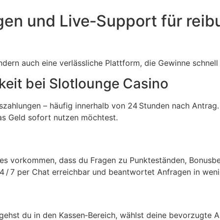
gen und Live‑Support für reib
ondern auch eine verlässliche Plattform, die Gewinne schnell
it bei Slotlounge Casino
uszahlungen – häufig innerhalb von 24 Stunden nach Antrag.
das Geld sofort nutzen möchtest.
 es vorkommen, dass du Fragen zu Punkteständen, Bonusbe
4 / 7 per Chat erreichbar und beantwortet Anfragen in weni
ehst du in den Kassen‑Bereich, wählst deine bevorzugte A