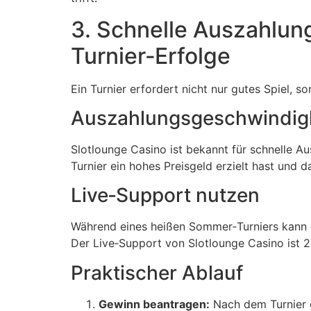
3. Schnelle Auszahlun
Turnier‑Erfolge
Ein Turnier erfordert nicht nur gutes Spiel, s
Auszahlungsgeschwindigke
Slotlounge Casino ist bekannt für schnelle A
Turnier ein hohes Preisgeld erzielt hast und 
Live‑Support nutzen
Während eines heißen Sommer‑Turniers kann
Der Live‑Support von Slotlounge Casino ist 2
Praktischer Ablauf
Gewinn beantragen:
Nach dem Turnier g