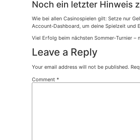
Noch ein letzter Hinweis 
Wie bei allen Casinospielen gilt: Setze nur Ge
Account‑Dashboard, um deine Spielzeit und Ein
Viel Erfolg beim nächsten Sommer‑Turnier – m
Leave a Reply
Your email address will not be published.
Req
Comment
*