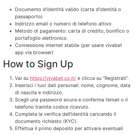
Documento d’identità valido (carta d’identità o
passaporto)
Indirizzo email o numero di telefono attivo
Metodo di pagamento: carta di credito, bonifico o
portafoglio elettronico
Connessione internet stabile (per usare vivabet
app via browser)
How to Sign Up
Vai su
https://vivabet.co.it/
e clicca su “Registrati”.
Inserisci i tuoi dati personali: nome, cognome, data
di nascita e indirizzo.
Scegli una password sicura e conferma l’email o il
telefono tramite codice ricevuto.
Completa la verifica dell’identità caricando il
documento richiesto (KYC).
Effettua il primo deposito per attivare eventuali