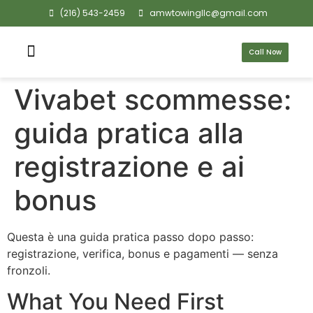
(216) 543-2459
amwtowingllc@gmail.com
Call Now
Vivabet scommesse:
guida pratica alla
registrazione e ai
bonus
Questa è una guida pratica passo dopo passo:
registrazione, verifica, bonus e pagamenti — senza
fronzoli.
What You Need First