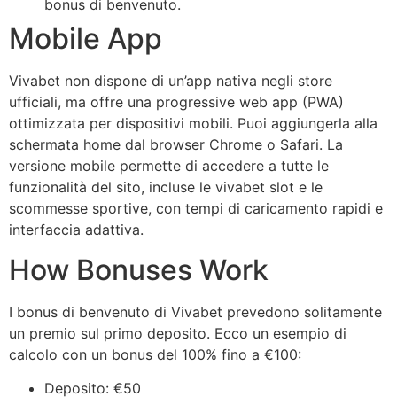
bonus di benvenuto.
Mobile App
Vivabet non dispone di un’app nativa negli store
ufficiali, ma offre una progressive web app (PWA)
ottimizzata per dispositivi mobili. Puoi aggiungerla alla
schermata home dal browser Chrome o Safari. La
versione mobile permette di accedere a tutte le
funzionalità del sito, incluse le vivabet slot e le
scommesse sportive, con tempi di caricamento rapidi e
interfaccia adattiva.
How Bonuses Work
I bonus di benvenuto di Vivabet prevedono solitamente
un premio sul primo deposito. Ecco un esempio di
calcolo con un bonus del 100% fino a €100:
Deposito: €50