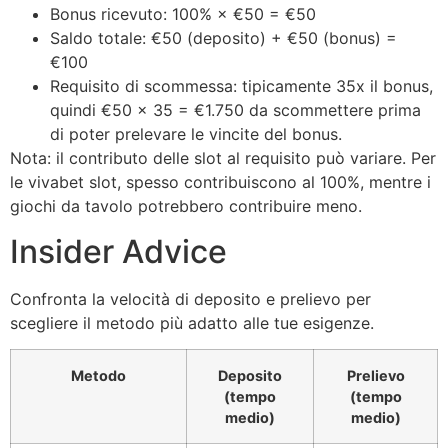
Bonus ricevuto: 100% × €50 = €50
Saldo totale: €50 (deposito) + €50 (bonus) =
€100
Requisito di scommessa: tipicamente 35x il bonus,
quindi €50 × 35 = €1.750 da scommettere prima
di poter prelevare le vincite del bonus.
Nota: il contributo delle slot al requisito può variare. Per
le vivabet slot, spesso contribuiscono al 100%, mentre i
giochi da tavolo potrebbero contribuire meno.
Insider Advice
Confronta la velocità di deposito e prelievo per
scegliere il metodo più adatto alle tue esigenze.
Metodo
Deposito
Prelievo
(tempo
(tempo
medio)
medio)