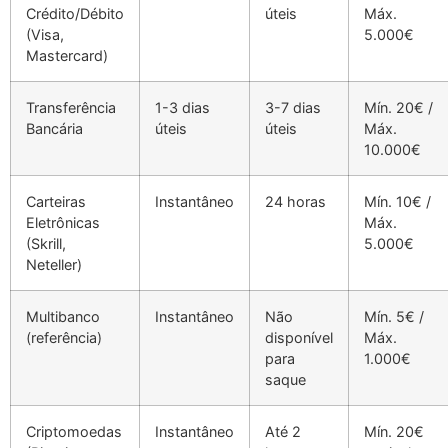
Crédito/Débito
úteis
Máx.
(Visa,
5.000€
Mastercard)
Transferência
1-3 dias
3-7 dias
Mín. 20€ /
Bancária
úteis
úteis
Máx.
10.000€
Carteiras
Instantâneo
24 horas
Mín. 10€ /
Eletrônicas
Máx.
(Skrill,
5.000€
Neteller)
Multibanco
Instantâneo
Não
Mín. 5€ /
(referência)
disponível
Máx.
para
1.000€
saque
Criptomoedas
Instantâneo
Até 2
Mín. 20€