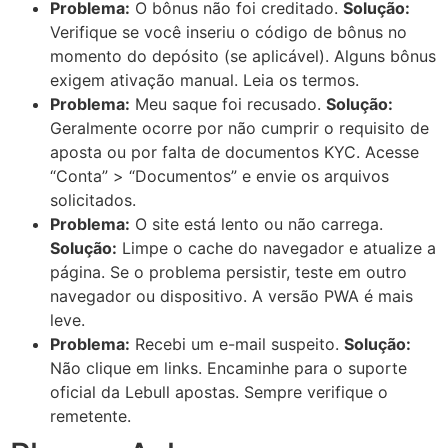
Problema:
O bônus não foi creditado.
Solução:
Verifique se você inseriu o código de bônus no
momento do depósito (se aplicável). Alguns bônus
exigem ativação manual. Leia os termos.
Problema:
Meu saque foi recusado.
Solução:
Geralmente ocorre por não cumprir o requisito de
aposta ou por falta de documentos KYC. Acesse
“Conta” > “Documentos” e envie os arquivos
solicitados.
Problema:
O site está lento ou não carrega.
Solução:
Limpe o cache do navegador e atualize a
página. Se o problema persistir, teste em outro
navegador ou dispositivo. A versão PWA é mais
leve.
Problema:
Recebi um e-mail suspeito.
Solução:
Não clique em links. Encaminhe para o suporte
oficial da Lebull apostas. Sempre verifique o
remetente.