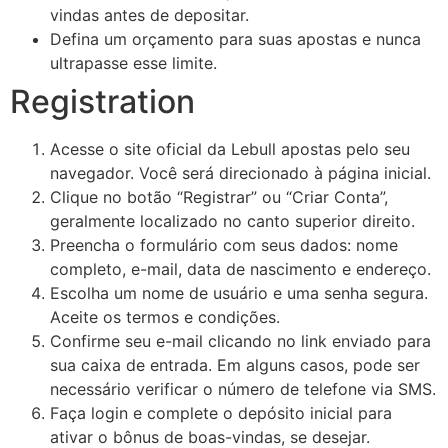
vindas antes de depositar.
Defina um orçamento para suas apostas e nunca
ultrapasse esse limite.
Registration
Acesse o site oficial da Lebull apostas pelo seu
navegador. Você será direcionado à página inicial.
Clique no botão “Registrar” ou “Criar Conta”,
geralmente localizado no canto superior direito.
Preencha o formulário com seus dados: nome
completo, e-mail, data de nascimento e endereço.
Escolha um nome de usuário e uma senha segura.
Aceite os termos e condições.
Confirme seu e-mail clicando no link enviado para
sua caixa de entrada. Em alguns casos, pode ser
necessário verificar o número de telefone via SMS.
Faça login e complete o depósito inicial para
ativar o bônus de boas-vindas, se desejar.