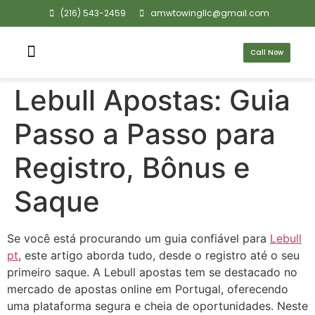
(216) 543-2459
amwtowingllc@gmail.com
Call Now
Lebull Apostas: Guia
Passo a Passo para
Registro, Bônus e
Saque
Se você está procurando um guia confiável para
Lebull
pt
, este artigo aborda tudo, desde o registro até o seu
primeiro saque. A Lebull apostas tem se destacado no
mercado de apostas online em Portugal, oferecendo
uma plataforma segura e cheia de oportunidades. Neste