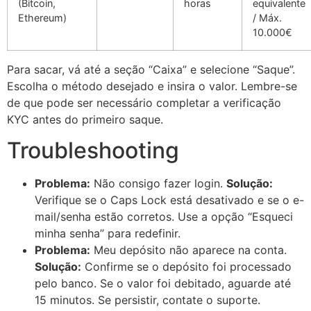
(Bitcoin,
horas
equivalente
Ethereum)
/ Máx.
10.000€
Para sacar, vá até a seção “Caixa” e selecione “Saque”.
Escolha o método desejado e insira o valor. Lembre-se
de que pode ser necessário completar a verificação
KYC antes do primeiro saque.
Troubleshooting
Problema:
Não consigo fazer login.
Solução:
Verifique se o Caps Lock está desativado e se o e-
mail/senha estão corretos. Use a opção “Esqueci
minha senha” para redefinir.
Problema:
Meu depósito não aparece na conta.
Solução:
Confirme se o depósito foi processado
pelo banco. Se o valor foi debitado, aguarde até
15 minutos. Se persistir, contate o suporte.