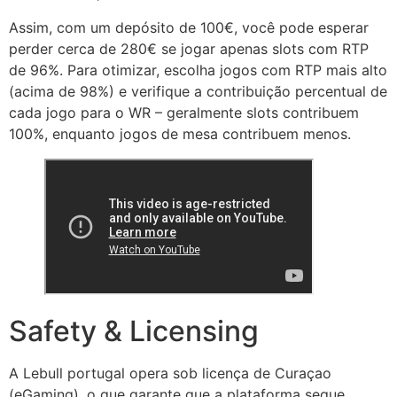
Assim, com um depósito de 100€, você pode esperar
perder cerca de 280€ se jogar apenas slots com RTP
de 96%. Para otimizar, escolha jogos com RTP mais alto
(acima de 98%) e verifique a contribuição percentual de
cada jogo para o WR – geralmente slots contribuem
100%, enquanto jogos de mesa contribuem menos.
Safety & Licensing
A Lebull portugal opera sob licença de Curaçao
(eGaming), o que garante que a plataforma segue