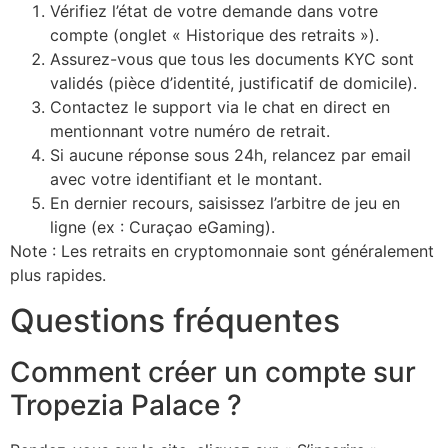
Vérifiez l’état de votre demande dans votre
compte (onglet « Historique des retraits »).
Assurez-vous que tous les documents KYC sont
validés (pièce d’identité, justificatif de domicile).
Contactez le support via le chat en direct en
mentionnant votre numéro de retrait.
Si aucune réponse sous 24h, relancez par email
avec votre identifiant et le montant.
En dernier recours, saisissez l’arbitre de jeu en
ligne (ex : Curaçao eGaming).
Note : Les retraits en cryptomonnaie sont généralement
plus rapides.
Questions fréquentes
Comment créer un compte sur
Tropezia Palace ?