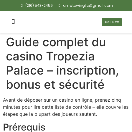
(216) 543-2459
amwtowingllc@gmail.com
Call Now
Guide complet du
casino Tropezia
Palace – inscription,
bonus et sécurité
Avant de déposer sur un casino en ligne, prenez cinq
minutes pour lire cette liste de contrôle – elle couvre les
étapes que la plupart des joueurs sautent.
Prérequis