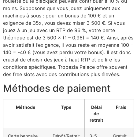
roulette ou le blackjack peuvent contribuer à 10 % ou
moins. Supposons que vous jouez uniquement aux
machines à sous : pour un bonus de 100 € et un
exigence de 35x, vous devez miser 3 500 €. Si vous
jouez à un jeu avec un RTP de 96 %, votre perte
théorique est de 3 500 × (1 – 0,96) = 140 €. Ainsi, après
avoir satisfait l’exigence, il vous reste en moyenne 100 –
140 = -40 € (vous avez perdu votre bonus). Il est donc
crucial de choisir des jeux à haut RTP et de lire les
conditions spécifiques. Tropezia Palace offre souvent
des free slots avec des contributions plus élevées.
Méthodes de paiement
Méthode
Type
Délai
Frais
de
retrait
Carte bancaire
Dépôt/Retrait
3-5
Gratuit