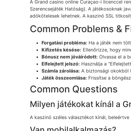
A Grand casino online Curaçao-i licenccel re
Szerencsejáték Hatóság). A játékosoknak java
adókötelesek lehetnek. A kaszinó SSL titkosí
Common Problems & F
Forgatási probléma:
Ha a játék nem tölt 
Kifizetés késése:
Ellenőrizze, hogy min
Bónusz nem jóváíródott:
Olvassa el a b
Elfelejtett jelszó:
Használja a “Elfelejtet
Számla zárolása:
A biztonsági okokból t
Játék összeomlása:
Frissítse a böngész
Common Questions
Milyen játékokat kínál a G
A kaszinó széles választékot kínál, beleértve 
Van mobilalkalmazás?