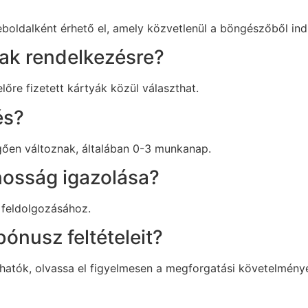
eboldalként érhető el, amely közvetlenül a böngészőből ind
nak rendelkezésre?
lőre fizetett kártyák közül választhat.
és?
ggően változnak, általában 0-3 munkanap.
osság igazolása?
k feldolgozásához.
ónusz feltételeit?
lhatók, olvassa el figyelmesen a megforgatási követelménye