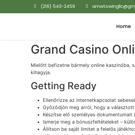
(216) 543-2459
amwtowingllc@gm
Home
Grand Casino Onl
Mielőtt befizetne bármely online kaszinóba, s
kihagyja.
Getting Ready
Ellenőrizze az internetkapcsolat sebessé
Győződjön meg arról, hogy a választott 
Készítse elő személyes dokumentumait (
Ismerje meg a bónuszfeltételeket – külö
Állítson be saját limitet a felelős játékho