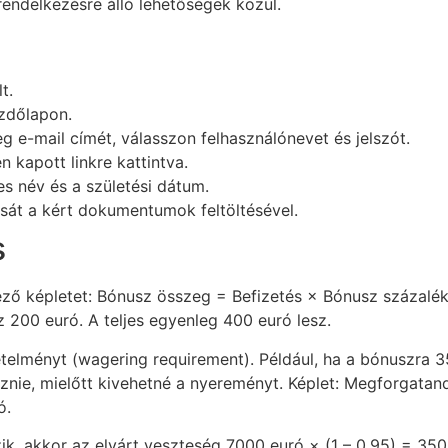
 rendelkezésre álló lehetőségek közül.
t.
ezdőlapon.
eg e-mail címét, válasszon felhasználónevet és jelszót.
n kapott linkre kattintva.
es név és a születési dátum.
sát a kért dokumentumok feltöltésével.
s
ző képletet: Bónusz összeg = Befizetés × Bónusz százalék 
z 200 euró. A teljes egyenleg 400 euró lesz.
telményt (wagering requirement). Például, ha a bónuszra 
eznie, mielőtt kivehetné a nyereményt. Képlet: Megforgat
ó.
k, akkor az elvárt veszteség 7000 euró × (1 – 0,95) = 350