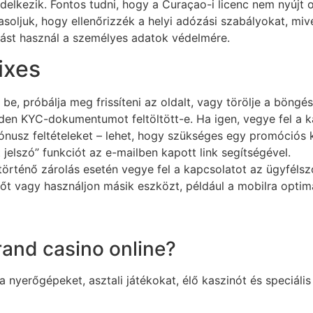
ndelkezik. Fontos tudni, hogy a Curaçao-i licenc nem nyújt
soljuk, hogy ellenőrizzék a helyi adózási szabályokat, mi
tást használ a személyes adatok védelmére.
ixes
be, próbálja meg frissíteni az oldalt, vagy törölje a böngés
den KYC-dokumentumot feltöltött-e. Ha igen, vegye fel a ka
ónusz feltételeket – lehet, hogy szükséges egy promóciós
t jelszó” funkciót az e-mailben kapott link segítségével.
örténő zárolás esetén vegye fel a kapcsolatot az ügyfélszo
őt vagy használjon másik eszközt, például a mobilra optim
rand casino online?
a nyerőgépeket, asztali játékokat, élő kaszinót és speciális