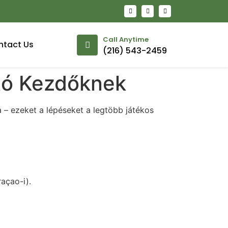
Call Anytime
ntact Us
(216) 543-2459
ató Kezdőknek
a – ezeket a lépéseket a legtöbb játékos
açao-i).