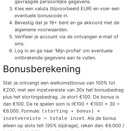
gevraagde persoonlijke gegevens.
Kies een valuta (bijvoorbeeld EUR) en voer een
eventuele bonuscode in.
Bevestig dat je 18+ bent en ga akkoord met de
algemene voorwaarden.
Verifieer je account via de ontvangen e‑mail of
sms.
Log in en ga naar ‘Mijn profiel’ om eventuele
ontbrekende gegevens aan te vullen.
Bonusberekening
Stel: je ontvangt een welkomstbonus van 100% tot
€200, met een inzetvereiste van 30x het bonusbedrag
plus het stortingsbedrag. Je stort €100. De bonus is
dan €100. De te spelen som is (€100 + €100) × 30 =
€6.000. Formule:
(storting + bonus) ×
. Als de bonus
inzetvereiste = totale inzet
alleen op slots telt (95% bijdrage), reken dan: €6.000 /