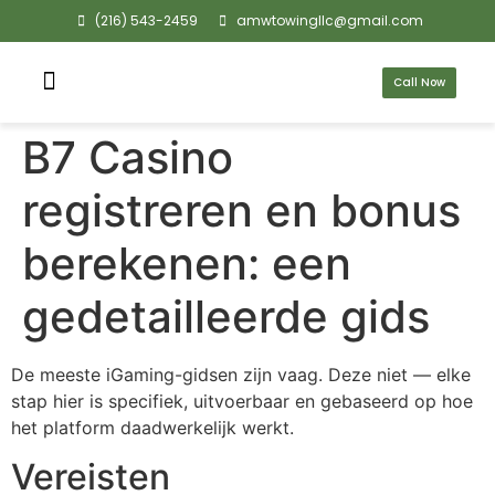
(216) 543-2459
amwtowingllc@gmail.com
Call Now
B7 Casino
registreren en bonus
berekenen: een
gedetailleerde gids
De meeste iGaming-gidsen zijn vaag. Deze niet — elke
stap hier is specifiek, uitvoerbaar en gebaseerd op hoe
het platform daadwerkelijk werkt.
Vereisten