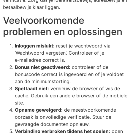
betaalbewijs klaar liggen.
Veelvoorkomende
problemen en oplossingen
Inloggen mislukt:
reset je wachtwoord via
‘Wachtwoord vergeten’. Controleer of je
e‑mailadres correct is.
Bonus niet geactiveerd:
controleer of de
bonuscode correct is ingevoerd en of je voldoet
aan de minimumstorting.
Spel laadt niet:
vernieuw de browser of wis de
cache. Gebruik een andere browser of de mobiele
site.
Opname geweigerd:
de meestvoorkomende
oorzaak is onvolledige verificatie. Stuur de
gevraagde documenten opnieuw.
Verbinding verbroken tijdens het spelen:
open