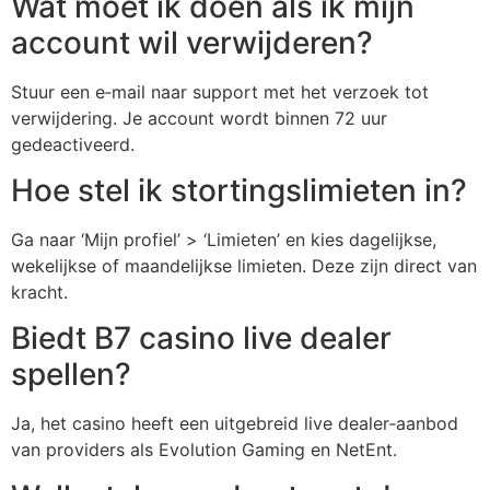
Wat moet ik doen als ik mijn
account wil verwijderen?
Stuur een e‑mail naar support met het verzoek tot
verwijdering. Je account wordt binnen 72 uur
gedeactiveerd.
Hoe stel ik stortingslimieten in?
Ga naar ‘Mijn profiel’ > ‘Limieten’ en kies dagelijkse,
wekelijkse of maandelijkse limieten. Deze zijn direct van
kracht.
Biedt B7 casino live dealer
spellen?
Ja, het casino heeft een uitgebreid live dealer‑aanbod
van providers als Evolution Gaming en NetEnt.