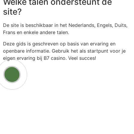
Welke talen ondersteunt de
site?
De site is beschikbaar in het Nederlands, Engels, Duits,
Frans en enkele andere talen.
Deze gids is geschreven op basis van ervaring en
openbare informatie. Gebruik het als startpunt voor je
eigen ervaring bij B7 casino. Veel succes!